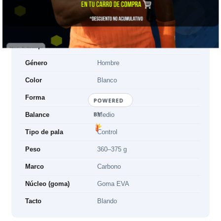
📋 Ficha técnica
Marca
Bullpadel
Temporada
2025
Género
Hombre
Color
Blanco
Forma
Redonda
POWERED
BY
Balance
Medio
Tipo de pala
Control
Peso
360–375 g
Marco
Carbono
Núcleo (goma)
Goma EVA
Tacto
Blando