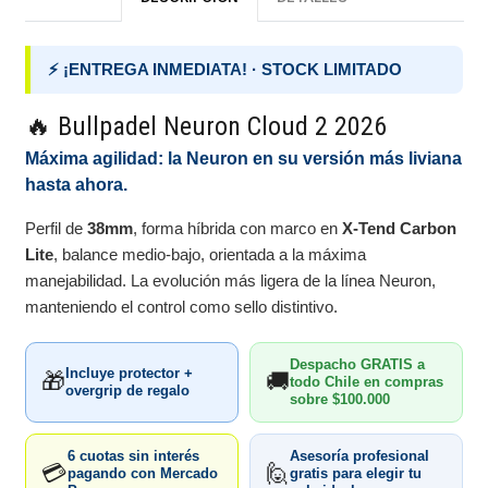
⚡ ¡ENTREGA INMEDIATA! · STOCK LIMITADO
🔥 Bullpadel Neuron Cloud 2 2026
Máxima agilidad: la Neuron en su versión más liviana
hasta ahora.
Perfil de
38mm
, forma híbrida con marco en
X-Tend Carbon
Lite
, balance medio-bajo, orientada a la máxima
manejabilidad. La evolución más ligera de la línea Neuron,
manteniendo el control como sello distintivo.
Despacho GRATIS a
Incluye protector +
🎁
🚚
todo Chile en compras
overgrip de regalo
sobre $100.000
6 cuotas sin interés
Asesoría profesional
💳
🙋
pagando con Mercado
gratis para elegir tu