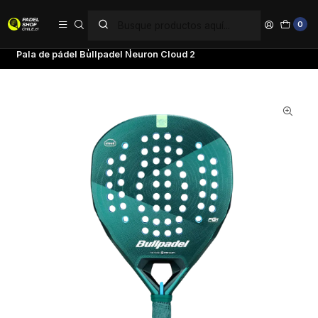
PAGA EN 6 CUOTAS SIN INTERÉS
0
Inicio
Palas de pádel
Tipo de Pala
Polivalentes
Pala de pádel Bullpadel Neuron Cloud 2