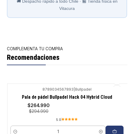
🚚 Despacho rápido a todo Chile · 🏪 Tienda física en
Vitacura
COMPLEMENTA TU COMPRA
Recomendaciones
8789034567893
|
Bullpadel
-10%
Pala de pádel Bullpadel Hack 04 Hybrid Cloud
$264.990
$294.990
5.0