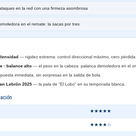
ataques en la red con una firmeza asombrosa
moledora en el remate: la sacas por tres
 densidad
— rigidez extrema: control direccional máximo, cero pérdida
 · balance alto
— el peso en la cabeza: palanca demoledora en el s
uesta inmediata, sin sorpresas en la salida de bola.
uan Lebrón 2025
— la pala de "El Lobo" en su temporada blanca.
uación
★★★★★
★★★★☆