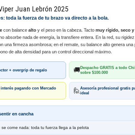
Viper Juan Lebrón 2025
: toda la fuerza de tu brazo va directo a la bola.
e
con balance
alto
y el peso en la cabeza. Tacto
muy rígido, seco y
a no absorbe nada de energía, la transfiere entera. En la red, su rigide
on una firmeza asombrosa; en el remate, su balance alto genera una
no de alta densidad para un control direccional máximo.
Despacho GRATIS a todo Chi
🚚
ector + overgrip de regalo
sobre $100.000
n interés pagando con Mercado
Asesoría profesional gratis pa
🙋
ideal
sentir en cancha
 se come nada: toda tu fuerza llega a la pelota