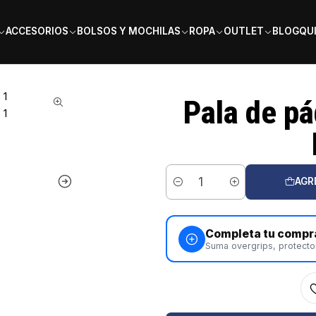
PAGA EN 6 CUOTAS SIN INTERÉS
ACCESORIOS
BOLSOS Y MOCHILAS
ROPA
OUTLET
BLOG
QU
 Babolat Viper Juan Lebrón 2025
Pala de pá
AGR
Cantidad
Completa tu compr
Suma overgrips, protecto