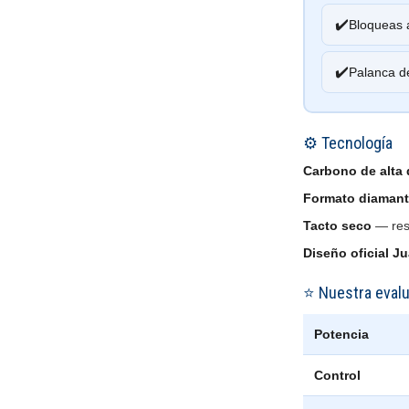
✔️
Bloqueas 
✔️
Palanca de
⚙️ Tecnología
Carbono de alta
Formato diamante
Tacto seco
— resp
Diseño oficial J
⭐ Nuestra eval
Potencia
Control