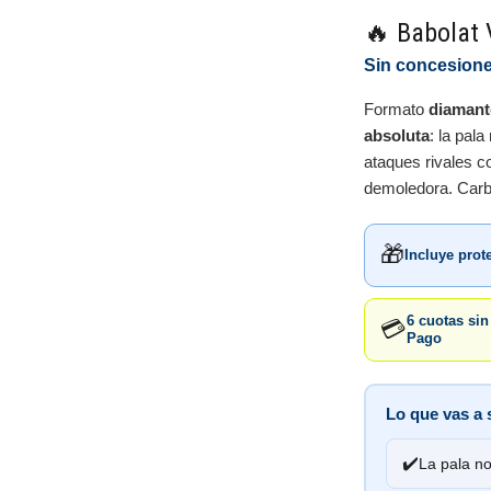
🔥 Babolat 
Sin concesiones
Formato
diamant
absoluta
: la pal
ataques rivales c
demoledora. Carbo
🎁
Incluye prot
6 cuotas si
💳
Pago
Lo que vas a 
✔️
La pala no