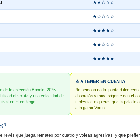
★★☆☆☆
d
★☆☆☆☆
★★★★☆
★★☆☆☆
★★★★★
⚠️ A TENER EN CUENTA
e de la colección Babolat 2025:
No perdona nada: punto dulce reduc
tabilidad absoluta y una velocidad de
absorción y muy exigente con el cod
 rival en el catálogo.
molestias o quieres que la pala te a
a la gama Veron.
es?
e revés que juega remates por cuatro y voleas agresivas, y que prefiere