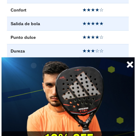
★★★★☆
Confort
★★★★★
Salida de bola
★★★★☆
Punto dulce
★★★☆☆
Dureza
👍 LO MEJOR
Es la diamante que no te castiga: mantiene la palanca del
remate pero suma salida, confort y un punto dulce más
permisivo.
⚠️ A TENER EN CUENTA
El tacto blando resta el control seco y quirúrgico de la
Technical Viper: si buscas esa firmeza, esta no es. Y con el
balance alto sigue sin ser ágil.