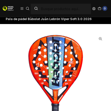
PAGA EN 6 CUOTAS SIN INTERÉS
0
Inicio
Palas de pádel
Tipo de Pala
Palas Potencia
Pala de pádel Babolat Juan Lebrón Viper Soft 3.0 2026