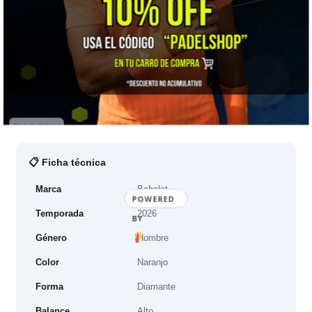
🎯 ¿Para quién es?
Para quien ama el formato diamante pero encuentra la
Technical Viper demasiado rígida, y para el atacante que juega
muchos partidos a la semana y quiere proteger sus
articulaciones. Si prefieres el tacto seco y sin filtro, mira la
Technical Viper Juan Lebrón 2026
; si buscas aún más
nobleza, la
Veron Juan Lebrón 3.0 2026
.
📋 Ficha técnica
Marca
Babolat
POWERED
Temporada
2026
BY
Género
Hombre
Color
Naranjo
Forma
Diamante
Balance
Alto