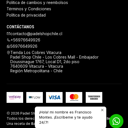
Politica de cambios y reembolsos
Términos y Condiciones
Política de privacidad
CONTÁCTANOS
contacto@padelshopchile.cl
+56976649926
56976649926
Tienda Los Cobres Vitacura
Padel Shop Chile - Los Cobres Mall - Embajador
Doussinague 1767, Local D1, 2do piso
7640609 Vitacura - Vitacura
Región Metropolitana - Chile
¡Hola! mi nombre es Francisco
2026 Padel Shop Chile.
Montes. ¡Escríbeme y te ayudo
Todos los derechos reservados.
Desarrollado por Jumpseller
.
24/7!
Una receta de
Baking Sales.