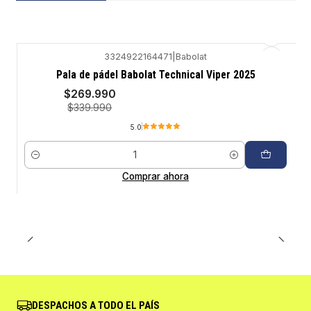
3324922164471
|
Babolat
-21%
Pala de pádel Babolat Technical Viper 2025
$269.990
$339.990
5.0
Cantidad
Comprar ahora
DESPACHOS A TODO EL PAÍS