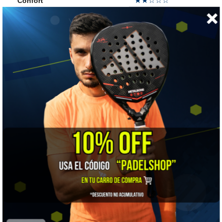
★★☆☆☆
Confort
★★★★☆
Salida de bola
★★☆☆☆
Punto dulce
★★★★☆
Dureza
👍 LO MEJOR
Velocidad de bola pura. El 12K más el balance alto hacen que
el remate salga disparado y que la volea nunca se doble.
⚠️ A TENER EN CUENTA
Punto dulce chico y tacto muy seco: si descentras, lo notas en
el codo. Y el peso arriba la hace menos ágil en la defensa
rápida.
🎯 ¿Para quién es?