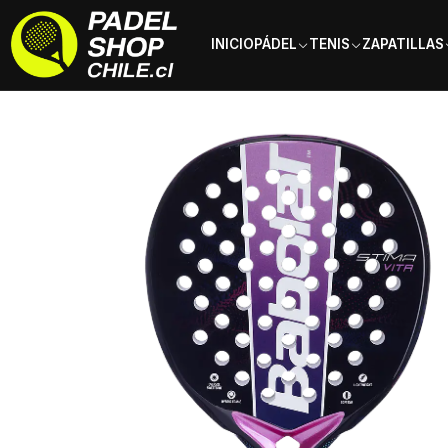
INICIO
PÁDEL
TENIS
ZAPATILLAS
Inicio
Palas de pádel
Tipo de Pala
Polivalentes
Pala de pádel B