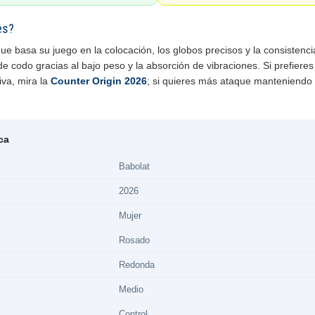
es?
ue basa su juego en la colocación, los globos precisos y la consistenc
de codo gracias al bajo peso y la absorción de vibraciones. Si prefier
iva, mira la
Counter Origin 2026
; si quieres más ataque manteniendo l
ca
Babolat
2026
Mujer
Rosado
Redonda
Medio
Control