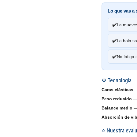
Lo que vas a 
✔️
La mueves 
✔️
La bola sa
✔️
No fatiga 
⚙️ Tecnología
Caras elásticas
—
Peso reducido
— 
Balance medio
— 
Absorción de vi
⭐ Nuestra eval