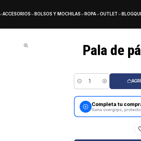
PAGA EN 6 CUOTAS SIN INTERÉS
ACCESORIOS
BOLSOS Y MOCHILAS
ROPA
OUTLET
BLOG
QU
abolat Stima Vita 2026
Pala de pá
AGR
Cantidad
Completa tu compr
Suma overgrips, protecto