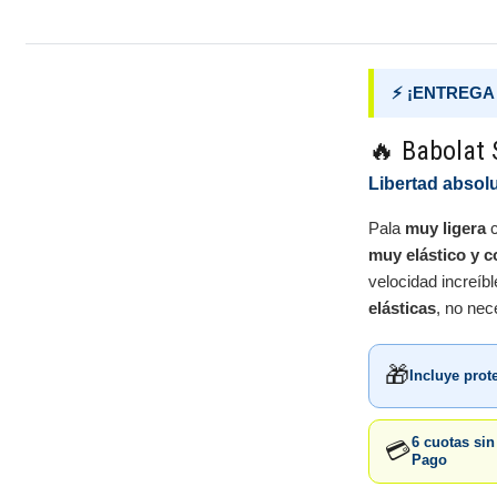
⚡ ¡ENTREGA 
🔥 Babolat 
Libertad absolu
Pala
muy ligera
c
muy elástico y c
velocidad increíbl
elásticas
, no nec
🎁
Incluye prot
6 cuotas si
💳
Pago