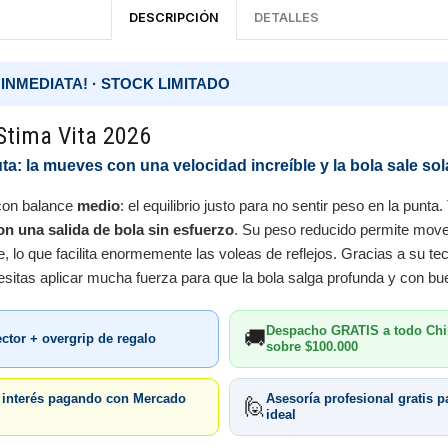
DESCRIPCIÓN
DETALLES
INMEDIATA! · STOCK LIMITADO
Stima Vita 2026
ta: la mueves con una velocidad increíble y la bola sale sol
on balance
medio
: el equilibrio justo para no sentir peso en la punta
on una salida de bola sin esfuerzo
. Su peso reducido permite move
e, lo que facilita enormemente las voleas de reflejos. Gracias a su t
esitas aplicar mucha fuerza para que la bola salga profunda y con bu
Despacho GRATIS a todo Chi
🚚
ector + overgrip de regalo
sobre $100.000
n interés pagando con Mercado
Asesoría profesional gratis pa
🙋
ideal