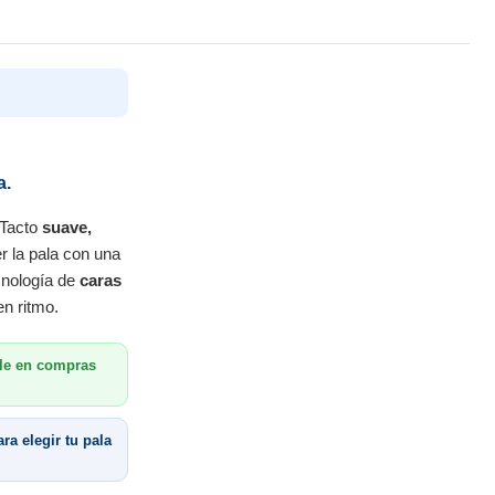
a.
. Tacto
suave,
r la pala con una
ecnología de
caras
en ritmo.
le en compras
ra elegir tu pala