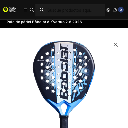
PAGA EN 6 CUOTAS SIN INTERÉS
0
Inicio
Palas de pádel
Tipo de Pala
Polivalentes
Pala de pádel Babolat Air Vertuo 2.6 2026