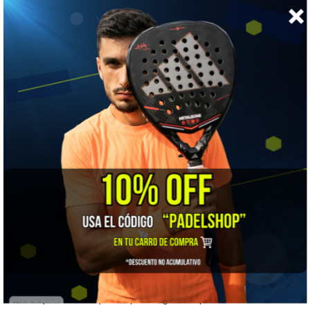
Salida de bola
★★★★☆
Punto dulce
★☆☆☆☆
Dureza
👍 LO MEJOR
Potencia fácil y manejabilidad extrema: es de las palas más
cómodas y protectoras del catálogo, y no te pide nada a
cambio.
⚠️ A TENER EN CUENTA
La fibra de vidrio y el tacto blando entregan menos control
seco y menos pegada bruta que el carbono: si buscas reventar
la bola, mira la gama Viper.
🎯 ¿Para quién es?
Para quien siente que las palas rígidas le pesan o le cansan el