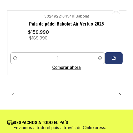
3324922164549
|
Babolat
-16%
Pala de pádel Babolat Air Vertuo 2025
$159.990
$189.990
Cantidad
Comprar ahora
DESPACHOS A TODO EL PAÍS
Enviamos a todo el país a través de Chilexpress.