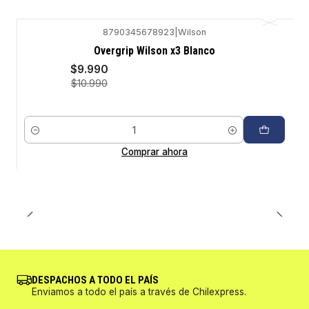
8790345678923
|
Wilson
-9%
Overgrip Wilson x3 Blanco
$9.990
$10.990
Cantidad
Comprar ahora
DESPACHOS A TODO EL PAÍS
Enviamos a todo el país a través de Chilexpress.