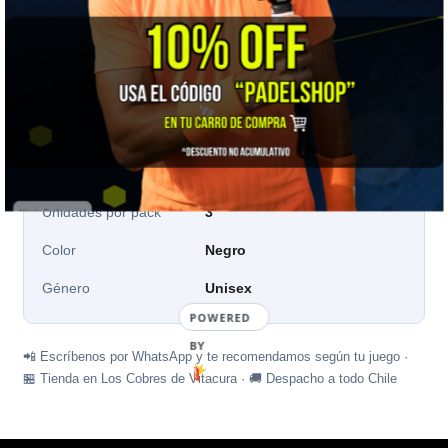
📋 Ficha técnica
Marca
Wilson
Tipo
Overgrip
Unidades por pack
3
Color
Negro
Género
Unisex
POWERED
BY
📲 Escríbenos por WhatsApp y te recomendamos según tu juego ·
🏪 Tienda en Los Cobres de Vitacura · 🚚 Despacho a todo Chile