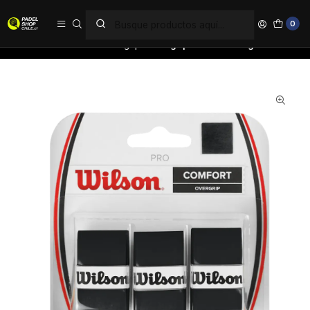
PAGA EN 6 CUOTAS SIN INTERÉS
0
Inicio
Accesorios
Overgrip
Overgrip Wilson x3 Negro