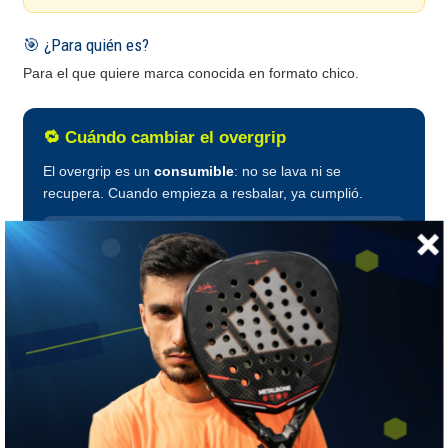
🎯 ¿Para quién es?
Para el que quiere marca conocida en formato chico.
🔁 Cuándo cambiar el overgrip
El overgrip es un
consumible
: no se lava ni se
recupera. Cuando empieza a resbalar, ya cumplió.
Las tres señales
Se pone brillante o liso al tacto · Aprietas más fuerte de
lo normal sin darte cuenta · Se despega en los bordes o
se corre al golpear.
Cómo enrollarlo
Desde abajo hacia arriba, solapando un tercio en cada
vuelta y tirando parejo. Si tienes que apretar el puño para
que no se mueva, va flojo.