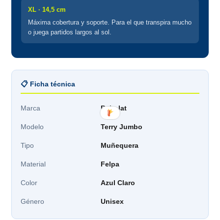
XL · 14,5 cm
Máxima cobertura y soporte. Para el que transpira mucho
o juega partidos largos al sol.
📋 Ficha técnica
Marca
Babolat
Modelo
Terry Jumbo
Tipo
Muñequera
Material
Felpa
Color
Azul Claro
Género
Unisex