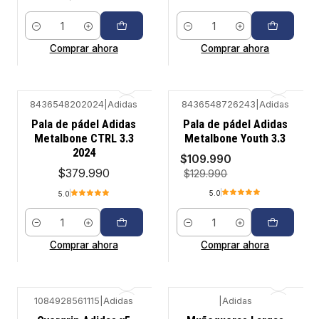
Cantidad
Cantidad
Comprar ahora
Comprar ahora
8436548202024
|
Adidas
8436548726243
|
Adidas
-15%
Pala de pádel Adidas
Pala de pádel Adidas
Metalbone CTRL 3.3
Metalbone Youth 3.3
2024
$109.990
$379.990
$129.990
5.0
5.0
Cantidad
Cantidad
Comprar ahora
Comprar ahora
1084928561115
|
Adidas
|
Adidas
-12%
-12%