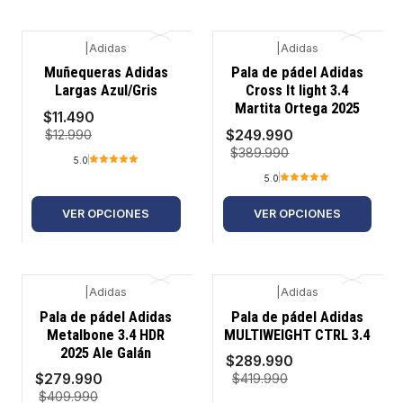
|
Adidas
|
Adidas
-12%
-36%
Muñequeras Adidas
Pala de pádel Adidas
Largas Azul/Gris
Cross It light 3.4
Martita Ortega 2025
$11.490
$249.990
$12.990
$389.990
5.0
5.0
VER OPCIONES
VER OPCIONES
|
Adidas
|
Adidas
-32%
-31%
Pala de pádel Adidas
Pala de pádel Adidas
Metalbone 3.4 HDR
MULTIWEIGHT CTRL 3.4
2025 Ale Galán
$289.990
$279.990
$419.990
$409.990