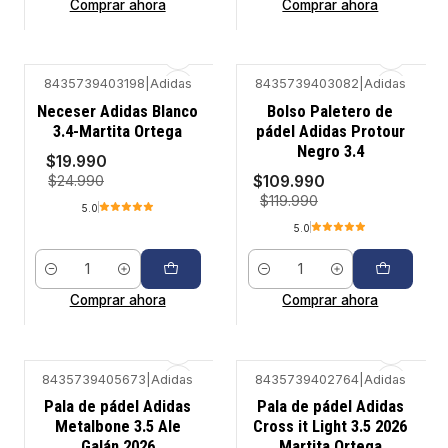
Comprar ahora
Comprar ahora
8435739403198
|
Adidas
8435739403082
|
Adidas
-20%
-8%
Neceser Adidas Blanco
Bolso Paletero de
3.4-Martita Ortega
pádel Adidas Protour
Negro 3.4
$19.990
$109.990
$24.990
$119.990
5.0
5.0
Cantidad
Cantidad
Comprar ahora
Comprar ahora
8435739405673
|
Adidas
8435739402764
|
Adidas
-19%
-24%
Pala de pádel Adidas
Pala de pádel Adidas
Metalbone 3.5 Ale
Cross it Light 3.5 2026
Galán 2026
Martita Ortega