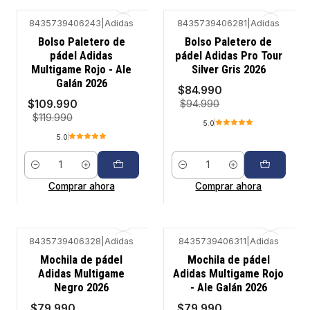
8435739406243
|
Adidas
8435739406281
|
Adidas
-8%
-11%
Bolso Paletero de
Bolso Paletero de
pádel Adidas
pádel Adidas Pro Tour
Multigame Rojo - Ale
Silver Gris 2026
Galán 2026
$84.990
$109.990
$94.990
$119.990
5.0
5.0
Cantidad
Cantidad
Comprar ahora
Comprar ahora
8435739406328
|
Adidas
8435739406311
|
Adidas
-11%
-11%
Mochila de pádel
Mochila de pádel
Adidas Multigame
Adidas Multigame Rojo
Negro 2026
- Ale Galán 2026
$79.990
$79.990