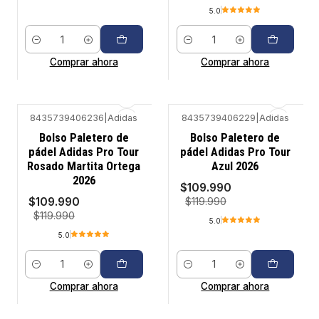
5.0
Cantidad
Cantidad
Comprar ahora
Comprar ahora
8435739406236
|
Adidas
8435739406229
|
Adidas
-8%
-8%
Bolso Paletero de
Bolso Paletero de
pádel Adidas Pro Tour
pádel Adidas Pro Tour
Rosado Martita Ortega
Azul 2026
2026
$109.990
$109.990
$119.990
$119.990
5.0
5.0
Cantidad
Cantidad
Comprar ahora
Comprar ahora