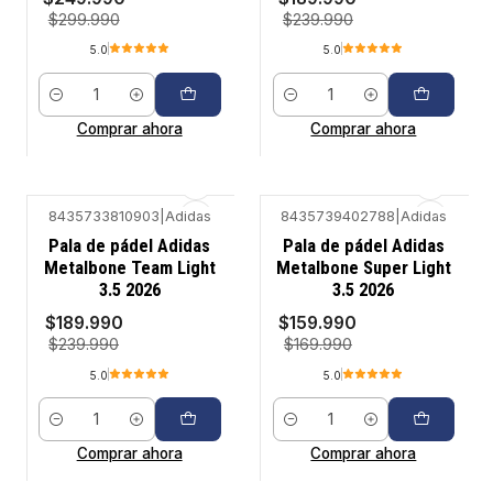
$299.990
$239.990
5.0
5.0
Cantidad
Cantidad
Comprar ahora
Comprar ahora
8435733810903
|
Adidas
8435739402788
|
Adidas
-21%
-6%
Pala de pádel Adidas
Pala de pádel Adidas
Metalbone Team Light
Metalbone Super Light
3.5 2026
3.5 2026
$189.990
$159.990
$239.990
$169.990
5.0
5.0
Cantidad
Cantidad
Comprar ahora
Comprar ahora