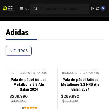
PAGA EN 6 CUOTAS SIN INTERÉS
0
Inicio
Marcas
Adidas
Adidas
FILTROS
8203844020184
|
Adidas
8436548202845
|
Adidas
-33%
-33%
Pala de pádel Adidas
Pala de pádel Adidas
Metalbone 3.3 Ale
Metalbone 3.3 HRD Ale
Galan 2024
Galan 2024
$269.990
$269.990
$399.990
$399.990
5.0