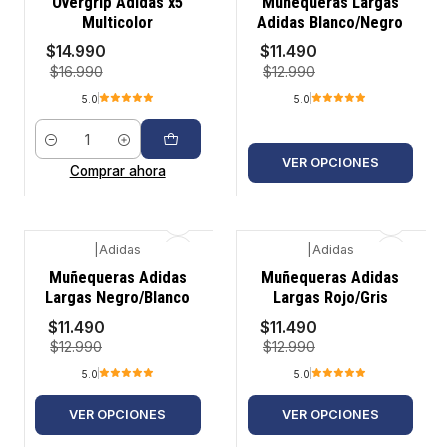
Overgrip Adidas x5
Muñequeras Largas
Multicolor
Adidas Blanco/Negro
$14.990
$11.490
$16.990
$12.990
5.0
5.0
Cantidad
VER OPCIONES
Comprar ahora
|
Adidas
|
Adidas
-12%
-12%
Muñequeras Adidas
Muñequeras Adidas
Largas Negro/Blanco
Largas Rojo/Gris
$11.490
$11.490
$12.990
$12.990
5.0
5.0
VER OPCIONES
VER OPCIONES