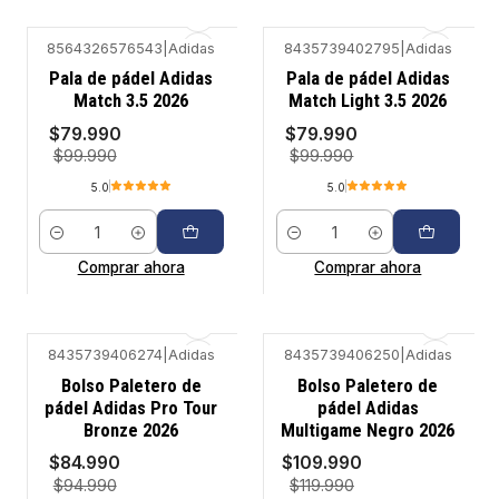
8564326576543
|
Adidas
8435739402795
|
Adidas
-20%
-20%
Pala de pádel Adidas
Pala de pádel Adidas
Match 3.5 2026
Match Light 3.5 2026
$79.990
$79.990
$99.990
$99.990
5.0
5.0
Cantidad
Cantidad
Comprar ahora
Comprar ahora
8435739406274
|
Adidas
8435739406250
|
Adidas
-11%
-8%
Bolso Paletero de
Bolso Paletero de
pádel Adidas Pro Tour
pádel Adidas
Bronze 2026
Multigame Negro 2026
$84.990
$109.990
$94.990
$119.990