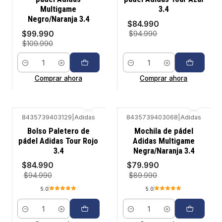
Multigame
3.4
Negro/Naranja 3.4
$84.990
$99.990
$94.990
$109.990
Cantidad
Cantidad
Comprar ahora
Comprar ahora
8435739403129
|
Adidas
8435739403068
|
Adidas
-11%
-11%
Bolso Paletero de
Mochila de pádel
pádel Adidas Tour Rojo
Adidas Multigame
3.4
Negra/Naranja 3.4
$84.990
$79.990
$94.990
$89.990
5.0
5.0
Cantidad
Cantidad