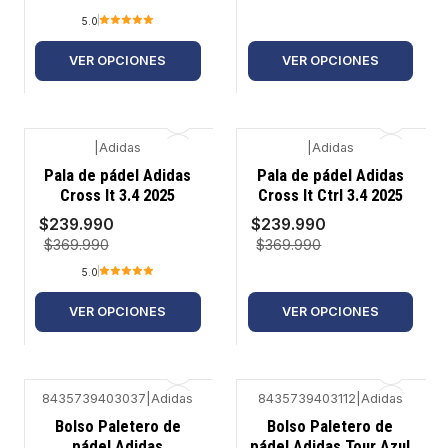
5.0
VER OPCIONES
VER OPCIONES
|
Adidas
|
Adidas
-35%
-35%
Pala de pádel Adidas
Pala de pádel Adidas
Cross It 3.4 2025
Cross It Ctrl 3.4 2025
$239.990
$239.990
$369.990
$369.990
5.0
VER OPCIONES
VER OPCIONES
8435739403037
|
Adidas
8435739403112
|
Adidas
-9%
-11%
Bolso Paletero de
Bolso Paletero de
pádel Adidas
pádel Adidas Tour Azul