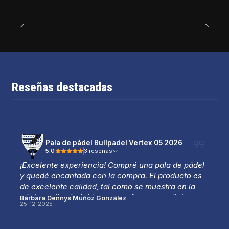
Reseñas destacadas
Pala de pádel Bullpadel Vertex 05 2026
5.0
3 reseñas
¡Excelente experiencia! Compré una pala de pádel
y quedé encantada con la compra. El producto es
de excelente calidad, tal como se muestra en la
página, y llegó rápido y en perfectas condiciones.
Bárbara Dennys Muñoz González
25-12-2025
La atención fue muy amable y profesional, lo que
hizo que todo el proceso fuera aún mejor.