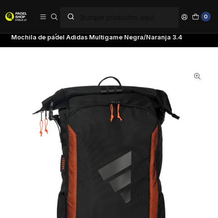
PAGA EN 6 CUOTAS SIN INTERÉS
0
Inicio
Bolsos y Mochilas
Adidas
Mochila de pádel Adidas Multigame Negra/Naranja 3.4