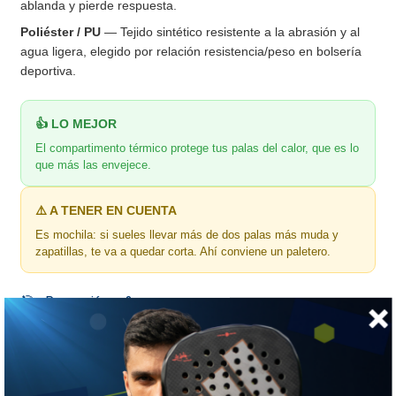
ablanda y pierde respuesta.
Poliéster / PU
— Tejido sintético resistente a la abrasión y al
agua ligera, elegido por relación resistencia/peso en bolsería
deportiva.
👍 LO MEJOR
El compartimento térmico protege tus palas del calor, que es lo
que más las envejece.
⚠️ A TENER EN CUENTA
Es mochila: si sueles llevar más de dos palas más muda y
zapatillas, te va a quedar corta. Ahí conviene un paletero.
🎯 ¿Para quién es?
Para el jugador que va a entrenar con lo justo: una o dos
palas, muda y botella. Cómoda para moverse en metro o bici.