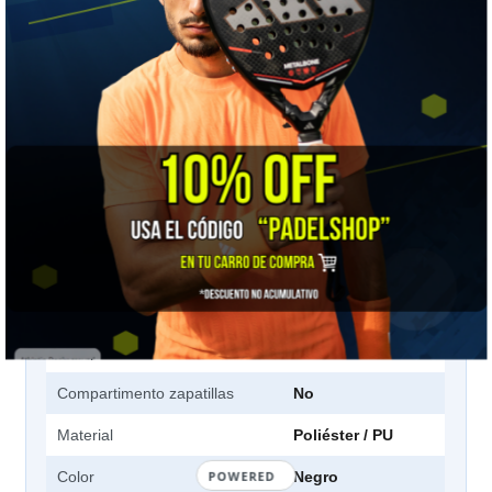
📋 Ficha técnica
Marca
Adidas
Tipo
Mochila
Deporte
Pádel
Capacidad
2 palas
Volumen
48 litros
Medidas
29 x 16 x 47 cm
Compartimentos
4
Compartimento térmico
Sí
Compartimento zapatillas
No
Material
Poliéster / PU
POWERED
Color
Negro