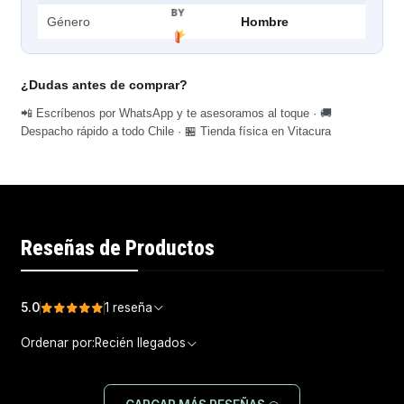
BY
Género
Hombre
¿Dudas antes de comprar?
📲 Escríbenos por WhatsApp y te asesoramos al toque · 🚚
Despacho rápido a todo Chile · 🏪 Tienda física en Vitacura
Reseñas de Productos
5.0
1 reseña
Ordenar por:
Recién llegados