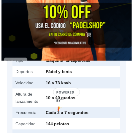
📋 Ficha técnica
Marca
Slinger
Modelo
Slinger Bag
Tipo
Máquina lanzapelotas
Deportes
Pádel y tenis
Velocidad
16 a 73 km/h
POWERED
Altura de
10 a 40 grados
BY
lanzamiento
Frecuencia
Cada 2 a 7 segundos
Capacidad
144 pelotas