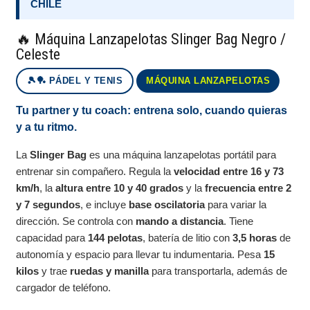
CHILE
🔥 Máquina Lanzapelotas Slinger Bag Negro /
Celeste
🎾🏓 PÁDEL Y TENIS
MÁQUINA LANZAPELOTAS
Tu partner y tu coach: entrena solo, cuando quieras
y a tu ritmo.
La
Slinger Bag
es una máquina lanzapelotas portátil para
entrenar sin compañero. Regula la
velocidad entre 16 y 73
km/h
, la
altura entre 10 y 40 grados
y la
frecuencia entre 2
y 7 segundos
, e incluye
base oscilatoria
para variar la
dirección. Se controla con
mando a distancia
. Tiene
capacidad para
144 pelotas
, batería de litio con
3,5 horas
de
autonomía y espacio para llevar tu indumentaria. Pesa
15
kilos
y trae
ruedas y manilla
para transportarla, además de
cargador de teléfono.