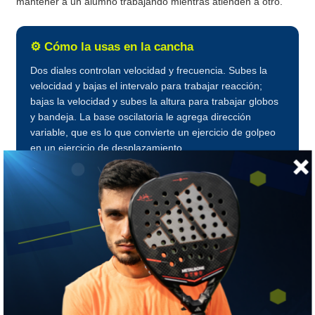
mantener a un alumno trabajando mientras atienden a otro.
⚙️ Cómo la usas en la cancha
Dos diales controlan velocidad y frecuencia. Subes la
velocidad y bajas el intervalo para trabajar reacción;
bajas la velocidad y subes la altura para trabajar globos
y bandeja. La base oscilatoria le agrega dirección
variable, que es lo que convierte un ejercicio de golpeo
en un ejercicio de desplazamiento.
Con 144 pelotas y 3,5 horas de batería alcanza para
una sesión completa, o para varias clases seguidas si la
usas para enseñar.
Lo que viene incluido
Base oscilatoria · Control remoto · Batería de litio ·
Cargador de teléfono · Ruedas y manilla de transporte
¿Quieres verla funcionando antes de decidir?
Escríbenos por
WhatsApp
y coordinamos.