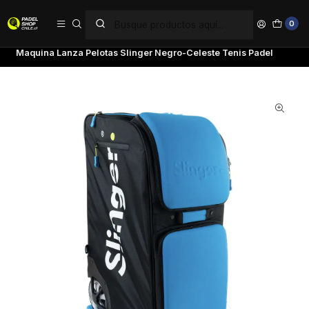
PAGA EN 6 CUOTAS SIN INTERÉS
0
Inicio
Accesorios
Pelotas
Maquina Lanza Pelotas Slinger Negro-Celeste Tenis Padel