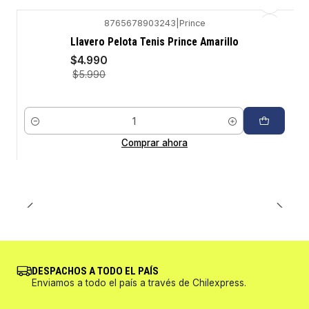
8765678903243
|
Prince
-17%
Llavero Pelota Tenis Prince Amarillo
$4.990
$5.990
Cantidad
Comprar ahora
DESPACHOS A TODO EL PAÍS
Enviamos a todo el país a través de Chilexpress.