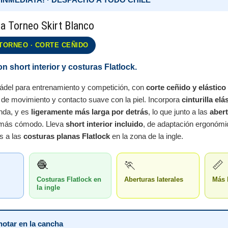
a Torneo Skirt Blanco
TORNEO · CORTE CEÑIDO
n short interior y costuras Flatlock.
pádel para entrenamiento y competición, con
corte ceñido y elástico
d de movimiento y contacto suave con la piel. Incorpora
cinturilla elá
enda, y es
ligeramente más larga por detrás
, lo que junto a las
abert
 más cómodo. Lleva
short interior incluido
, de adaptación ergonómi
as a las
costuras planas Flatlock
en la zona de la ingle.
🧶
🏃
📏
Costuras Flatlock en
Aberturas laterales
Más 
la ingle
notar en la cancha