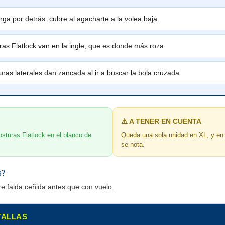
rga por detrás: cubre al agacharte a la volea baja
ras Flatlock van en la ingle, que es donde más roza
uras laterales dan zancada al ir a buscar la bola cruzada
⚠️ A TENER EN CUENTA
costuras Flatlock en el blanco de
Queda una sola unidad en XL, y en b
se nota.
s?
re falda ceñida antes que con vuelo.
 TALLAS