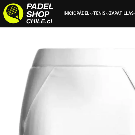
INICIO
PÁDEL
TENIS
ZAPATILLAS
Inicio
Ropa
Mujer
Faldas
Falda Joma Torneo Skirt Blanca