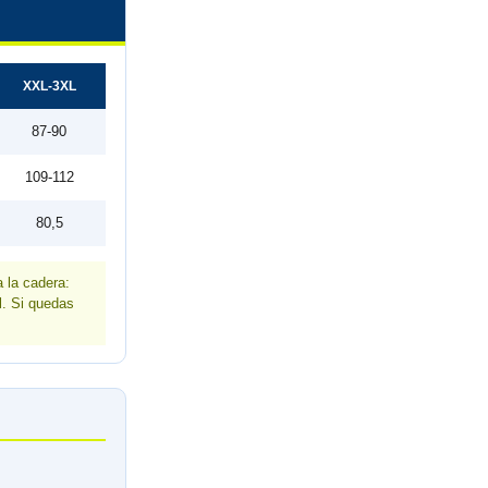
XXL-3XL
87-90
109-112
80,5
 la cadera:
l. Si quedas