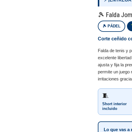
🎾 Falda Jom
🎾 PÁDEL
Corte ceñido co
Falda de tenis y 
excelente liberta
ajusta y fija la pr
permite un juego
irritaciones graci
🧵
Short interior
incluido
Lo que vas a 