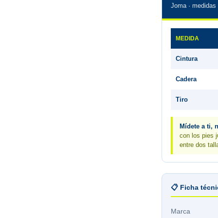
Joma · medidas 
MEDIDA
Cintura
Cadera
Tiro
Mídete a ti, 
con los pies 
entre dos tall
📋 Ficha técn
Marca