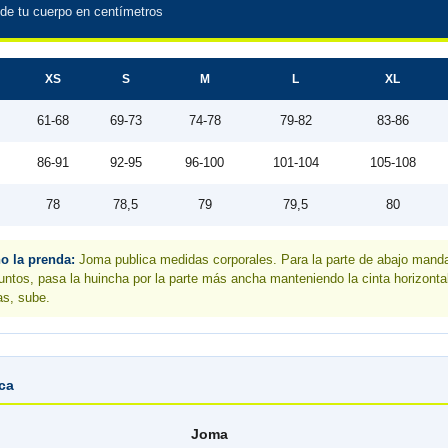
de tu cuerpo en centímetros
XS
S
M
L
XL
61-68
69-73
74-78
79-82
83-86
86-91
92-95
96-100
101-104
105-108
78
78,5
79
79,5
80
no la prenda:
Joma publica medidas corporales. Para la parte de abajo manda
juntos, pasa la huincha por la parte más ancha manteniendo la cinta horizonta
as, sube.
ica
Joma