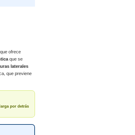
que ofrece
stica
que se
uras laterales
ca, que previene
larga por detrás