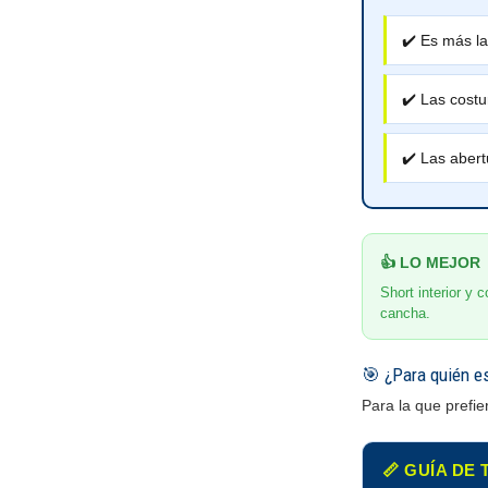
✔️ Es más la
✔️ Las costu
✔️ Las abert
👍 LO MEJOR
Short interior y 
cancha.
🎯 ¿Para quién e
Para la que prefie
📏 GUÍA DE