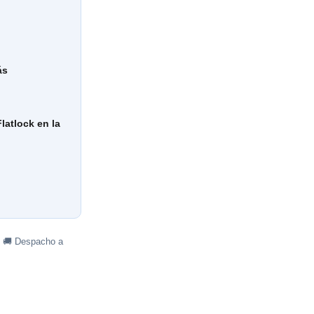
ás
latlock en la
· 🚚 Despacho a