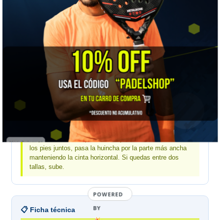
Joma · medidas de tu cuerpo en centímetros
MEDIDA
XS
S
M
L
XL
Cintura
61-68
69-73
74-78
79-82
83-86
Cadera
86-91
92-95
96-100
101-104
105-108
Tiro
78
78,5
79
79,5
80
Mídete a ti, no la prenda:
Joma publica medidas
corporales. Para la parte de abajo manda la cadera: con
los pies juntos, pasa la huincha por la parte más ancha
manteniendo la cinta horizontal. Si quedas entre dos
tallas, sube.
POWERED
BY
📋 Ficha técnica