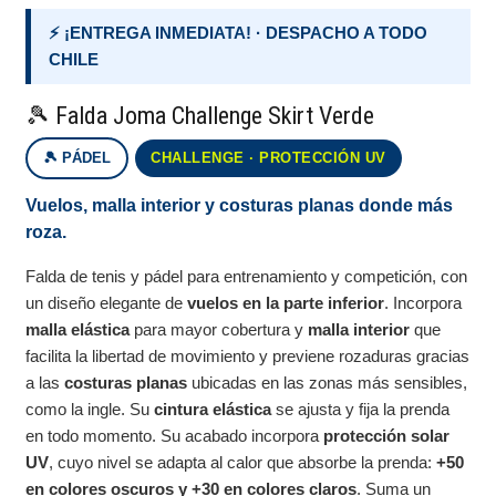
⚡ ¡ENTREGA INMEDIATA! · DESPACHO A TODO
CHILE
🎾 Falda Joma Challenge Skirt Verde
🎾 PÁDEL
CHALLENGE · PROTECCIÓN UV
Vuelos, malla interior y costuras planas donde más
roza.
Falda de tenis y pádel para entrenamiento y competición, con
un diseño elegante de
vuelos en la parte inferior
. Incorpora
malla elástica
para mayor cobertura y
malla interior
que
facilita la libertad de movimiento y previene rozaduras gracias
a las
costuras planas
ubicadas en las zonas más sensibles,
como la ingle. Su
cintura elástica
se ajusta y fija la prenda
en todo momento. Su acabado incorpora
protección solar
UV
, cuyo nivel se adapta al calor que absorbe la prenda:
+50
en colores oscuros y +30 en colores claros
. Suma un