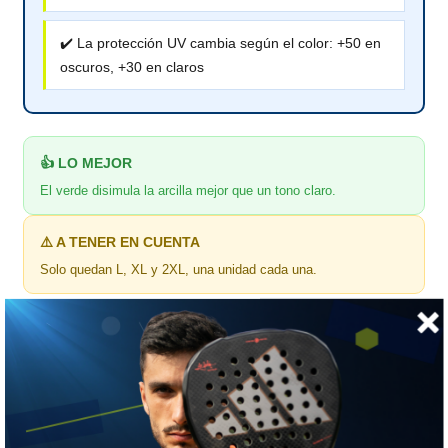
✔️ La protección UV cambia según el color: +50 en
oscuros, +30 en claros
👍 LO MEJOR
El verde disimula la arcilla mejor que un tono claro.
⚠️ A TENER EN CUENTA
Solo quedan L, XL y 2XL, una unidad cada una.
🎯 ¿Para quién es?
Para la que compite con falda y sufre rozaduras en partidos
largos.
📏 GUÍA DE TALLAS