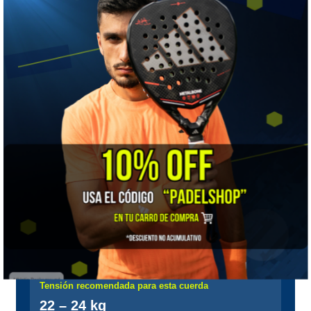
🎯 ¿Para quién es?
Para el jugador de nivel intermedio o avanzado que busca
control y durabilidad en una cuerda sin complicaciones.
🔧 Te la encordamos nosotros
Comprar la cuerda es la mitad del trabajo: cómo queda
montada define cómo se siente. Encordamos en tienda
con una
Signum Pro S-6700
, una máquina electrónica
controlada por procesador que ajusta la tensión
en
pasos de 0,1 kg
con sensores de precisión, monta la
raqueta en un sistema autocentrante de
6 puntos
y
trabaja con tiro constante y pre-estiramiento.
Esa décima de kilo es la diferencia entre una máquina de club
y una de torneo: si te encordamos a 23,5 kg, quedan 23,5 en
los dos planos, no "más o menos".
Tensión recomendada para esta cuerda
22 – 24 kg