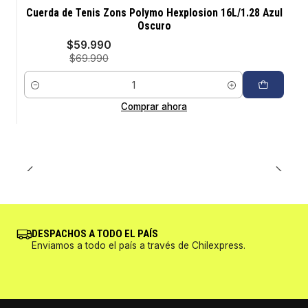
-14%
Cuerda de Tenis Zons Polymo Hexplosion 16L/1.28 Azul
Oscuro
$59.990
$69.990
Cantidad
Comprar ahora
DESPACHOS A TODO EL PAÍS
Enviamos a todo el país a través de Chilexpress.