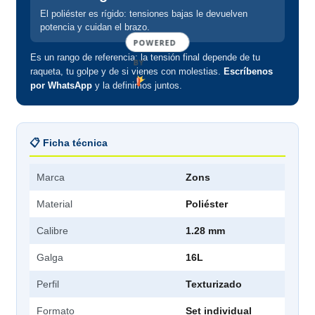
El poliéster es rígido: tensiones bajas le devuelven
potencia y cuidan el brazo.
POWERED
Es un rango de referencia: la tensión final depende de tu
BY
raqueta, tu golpe y de si vienes con molestias.
Escríbenos
por WhatsApp
y la definimos juntos.
📋 Ficha técnica
Marca
Zons
Material
Poliéster
Calibre
1.28 mm
Galga
16L
Perfil
Texturizado
Formato
Set individual