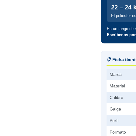
22 – 24 
El poliéster e
Es un rango de r
Escríbenos po
📋 Ficha técn
Marca
Material
Calibre
Galga
Perfil
Formato