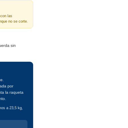
 con las
que no se corte.
uerda sin
e.
lada por
ta la raqueta
nto.
mos a 23,5 kg,