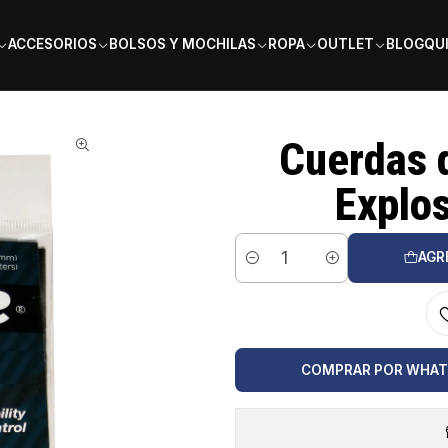
PAGA EN 6 CUOTAS SIN INTERÉS
ACCESORIOS
BOLSOS Y MOCHILAS
ROPA
OUTLET
BLOG
QU
ymo Explosion 1.28 / 16L Oro
Cuerdas 
Explos
AGR
Cantidad
COMPRAR POR WHA