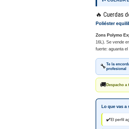
🔥 Cuerdas d
Poliéster equil
Zons Polymo Ex
16L). Se vende e
fuerte: aguanta e
Te la encor
🔧
profesional
🚚
Despacho a 
Lo que vas a 
✔️
El perfil a