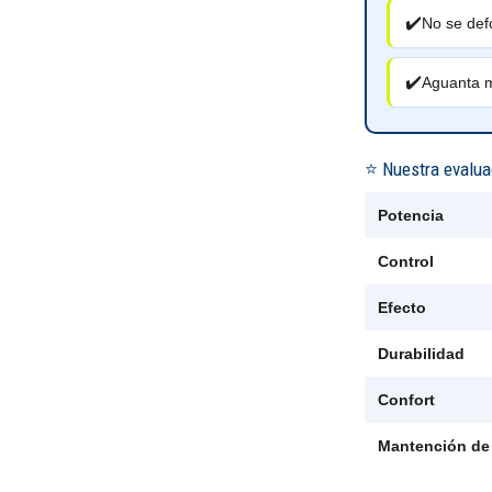
✔️
No se def
✔️
Aguanta me
⭐ Nuestra evalua
Potencia
Control
Efecto
Durabilidad
Confort
Mantención de