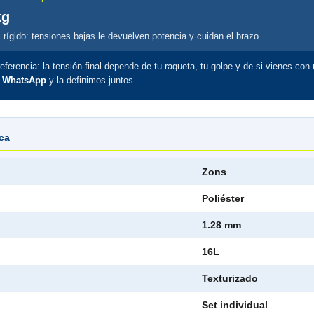
kg
s rígido: tensiones bajas le devuelven potencia y cuidan el brazo.
eferencia: la tensión final depende de tu raqueta, tu golpe y de si vienes con
r WhatsApp
y la definimos juntos.
ica
Zons
Poliéster
1.28 mm
16L
Texturizado
Set individual