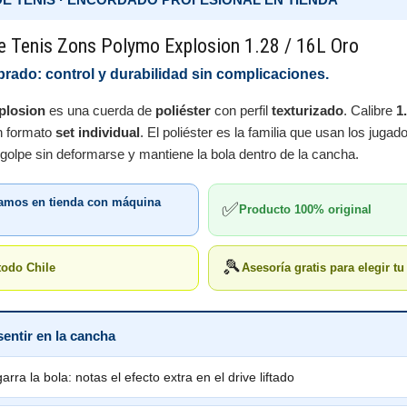
e Tenis Zons Polymo Explosion 1.28 / 16L Oro
ibrado: control y durabilidad sin complicaciones.
plosion
es una cuerda de
poliéster
con perfil
texturizado
. Calibre
1
n formato
set individual
. El poliéster es la familia que usan los juga
l golpe sin deformarse y mantiene la bola dentro de la cancha.
damos en tienda con máquina
✅
Producto 100% original
🎾
todo Chile
Asesoría gratis para elegir t
sentir en la cancha
garra la bola: notas el efecto extra en el drive liftado