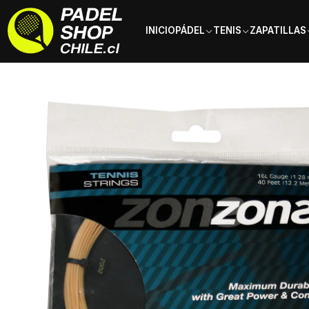
INICIO
PÁDEL
TENIS
ZAPATILLAS
Inicio
Tenis
Cuerdas de Tenis
Zons
Cuerdas de Tenis Zons Pol