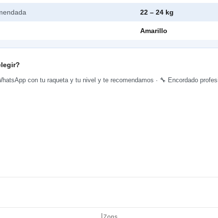
omendada
22 – 24 kg
Amarillo
legir?
hatsApp con tu raqueta y tu nivel y te recomendamos · 🔧 Encordado profesio
|
Zons