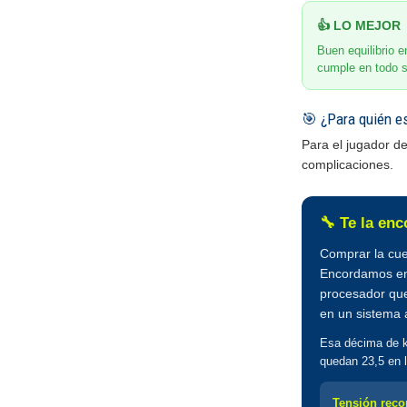
👍 LO MEJOR
Buen equilibrio en
cumple en todo s
🎯 ¿Para quién e
Para el jugador d
complicaciones.
🔧 Te la en
Comprar la cue
Encordamos en
procesador que
en un sistema 
Esa décima de ki
quedan 23,5 en 
Tensión reco