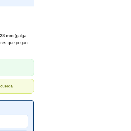
.28 mm
(galga
dores que pegan
u cuerda