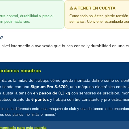
⚠️ A TENER EN CUENTA
tre control, durabilidad y precio:
Como todo poliéster, pierde tensión
in pedir nada raro.
semanas. Conviene recambiarla aun
s?
e nivel intermedio o avanzado que busca control y durabilidad en una c
cordamos nosotros
rda es la mitad del trabajo: cómo queda montada define cómo se sient
 tienda con una
Signum Pro S-6700
, una máquina electrónica contro
 ajusta la tensión
en pasos de 0,1 kg
con sensores de precisión, mon
autocentrante de
6 puntos
y trabaja con tiro constante y pre-estiramie
lo es la diferencia entre una máquina de club y una de torneo: si te encorda
los dos planos, no "más o menos".
mendada para esta cuerda