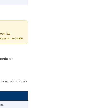
 con las
que no se corte.
uerda sin
tro cambia cómo
os.