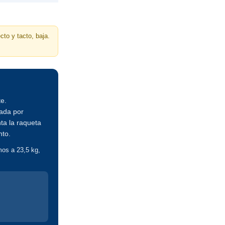
cto y tacto, baja.
e.
lada por
ta la raqueta
nto.
mos a 23,5 kg,