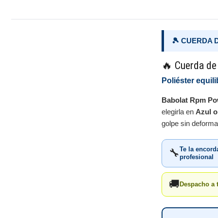
🎾 CUERDA 
🔥 Cuerda de
Poliéster equil
Babolat Rpm Po
elegirla en
Azul o
golpe sin deforma
Te la encor
🔧
profesional
🚚
Despacho a 