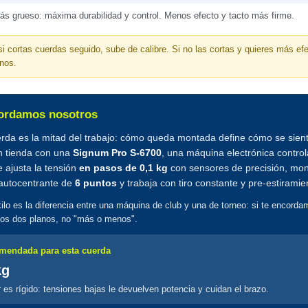
ás grueso: máxima durabilidad y control. Menos efecto y tacto más firme.
si cortas cuerdas seguido, sube de calibre. Si no las cortas y quieres más efe
nos.
cordamos nosotros
rda es la mitad del trabajo: cómo queda montada define cómo se sient
 tienda con una
Signum Pro S-6700
, una máquina electrónica contro
 ajusta la tensión
en pasos de 0,1 kg
con sensores de precisión, mon
autocentrante de
6 puntos
y trabaja con tiro constante y pre-estiramie
lo es la diferencia entre una máquina de club y una de torneo: si te encorda
los dos planos, no "más o menos".
mendada para esta cuerda
kg
r es rígido: tensiones bajas le devuelven potencia y cuidan el brazo.