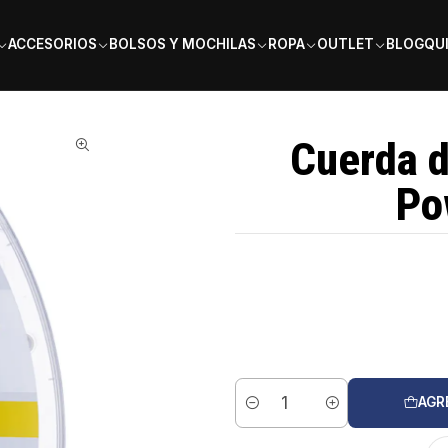
PAGA EN 6 CUOTAS SIN INTERÉS
ACCESORIOS
BOLSOS Y MOCHILAS
ROPA
OUTLET
BLOG
QU
 12mt
Cuerda d
Po
AGR
Cantidad