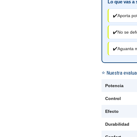
Lo que vas a 
✔️
Aporta pot
✔️
No se def
✔️
Aguanta me
⭐ Nuestra evalua
Potencia
Control
Efecto
Durabilidad