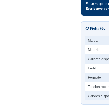
Es un rango de r
Escríbenos po
📋 Ficha técn
Marca
Material
Calibres disp
Perfil
Formato
Tensión rec
Colores dispo