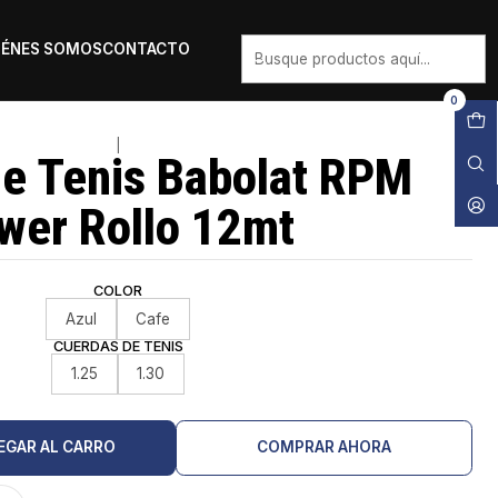
IÉNES SOMOS
CONTACTO
0
|
e Tenis Babolat RPM
wer Rollo 12mt
COLOR
Azul
Cafe
CUERDAS DE TENIS
1.25
1.30
EGAR AL CARRO
COMPRAR AHORA