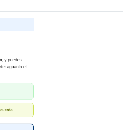
m
, y puedes
rte: aguanta el
u cuerda