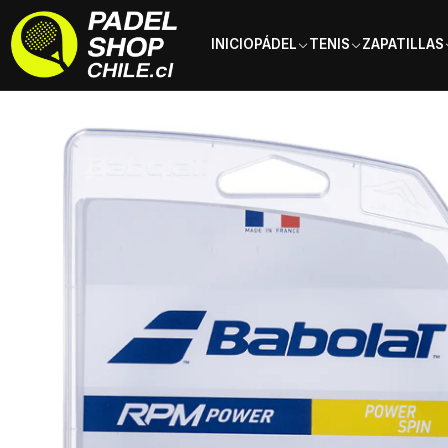
INICIO
PÁDEL
TENIS
ZAPATILLAS
Inicio
Marcas
Babolat
Cuerda de Tenis Babolat RPM Power Rollo