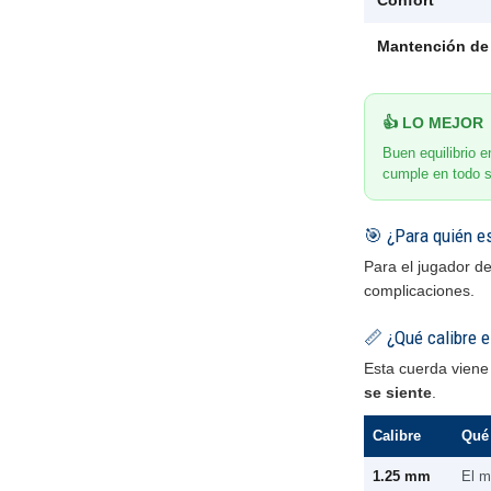
Confort
Mantención de
👍 LO MEJOR
Buen equilibrio en
cumple en todo s
🎯 ¿Para quién e
Para el jugador d
complicaciones.
📏 ¿Qué calibre e
Esta cuerda viene 
se siente
.
Calibre
Qué 
1.25 mm
El m