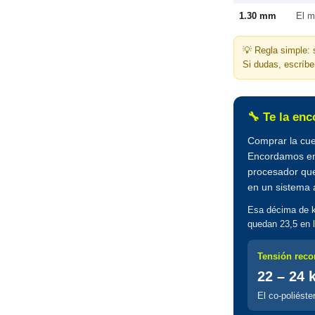
1.30 mm
El m
💡 Regla simple: 
Si dudas, escríbe
🔧 Te la en
Comprar la cue
Encordamos en
procesador que
en un sistema 
Esa décima de ki
quedan 23,5 en 
Tensión reco
22 – 24 
El co-poliéste