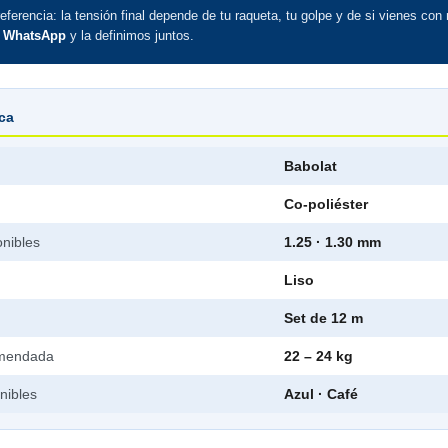
eferencia: la tensión final depende de tu raqueta, tu golpe y de si vienes con
r WhatsApp
y la definimos juntos.
ica
Babolat
Co-poliéster
onibles
1.25 · 1.30 mm
Liso
Set de 12 m
omendada
22 – 24 kg
nibles
Azul · Café