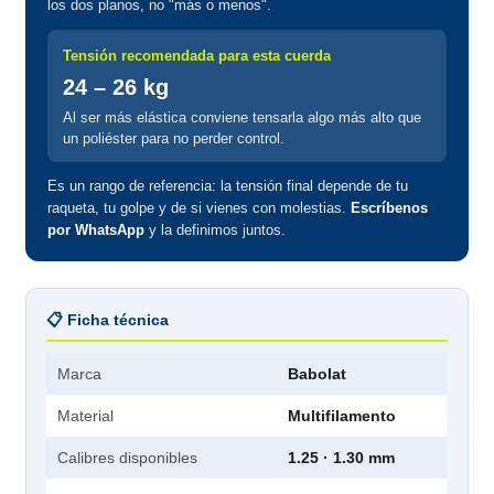
los dos planos, no "más o menos".
Tensión recomendada para esta cuerda
24 – 26 kg
Al ser más elástica conviene tensarla algo más alto que
un poliéster para no perder control.
Es un rango de referencia: la tensión final depende de tu
raqueta, tu golpe y de si vienes con molestias.
Escríbenos
por WhatsApp
y la definimos juntos.
📋 Ficha técnica
Marca
Babolat
Material
Multifilamento
Calibres disponibles
1.25 · 1.30 mm