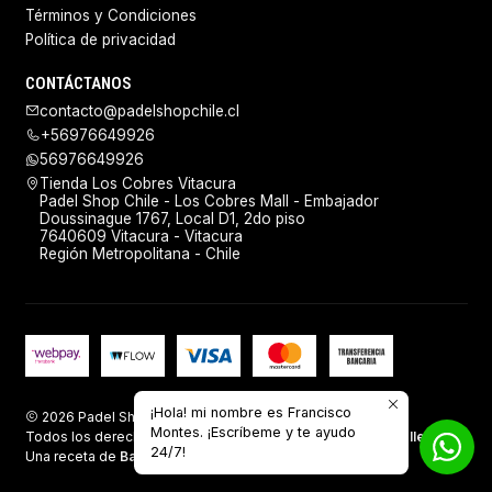
Términos y Condiciones
Política de privacidad
CONTÁCTANOS
contacto@padelshopchile.cl
+56976649926
56976649926
Tienda Los Cobres Vitacura
Padel Shop Chile - Los Cobres Mall - Embajador
Doussinague 1767, Local D1, 2do piso
7640609 Vitacura - Vitacura
Región Metropolitana - Chile
¡Hola! mi nombre es Francisco
2026 Padel Shop Chile.
Montes. ¡Escríbeme y te ayudo
Todos los derechos reservados.
Desarrollado por Jumpseller
.
24/7!
Una receta de
Baking Sales.