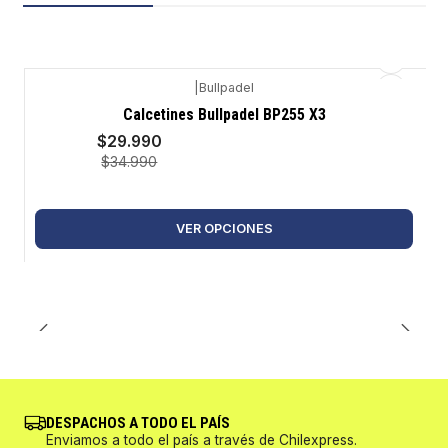
|
Bullpadel
-14%
Calcetines Bullpadel BP255 X3
$29.990
$34.990
VER OPCIONES
DESPACHOS A TODO EL PAÍS
Enviamos a todo el país a través de Chilexpress.