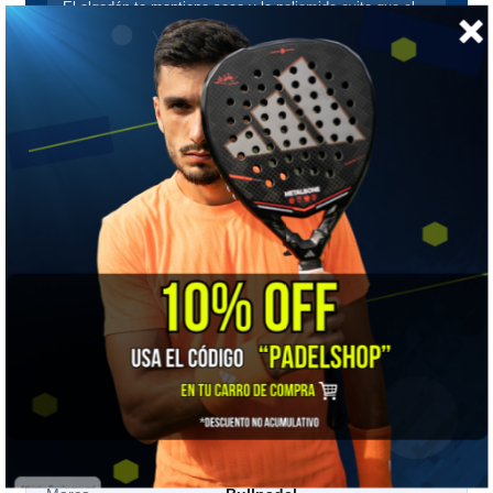
El algodón te mantiene seco y la poliamida evita que el
calcetín se deforme. Por eso las mezclas rinden más
que el algodón puro.
Que no se baje
Un calcetín que se arruga dentro de la zapatilla es una
ampolla anunciada. El elástico es lo que lo mantiene en
su sitio.
Ten más de un par
Si juegas varias veces por semana, un solo par no
alcanza a secarse entre sesiones. Por eso vienen en
pack.
📋 Ficha técnica