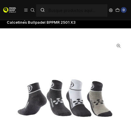
PAGA EN 6 CUOTAS SIN INTERÉS
0
Inicio
Ropa
Hombre
Calcetines
Calcetines Bullpadel BPPMR 2501 X3