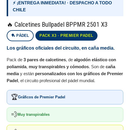
⚡ ¡ENTREGA INMEDIATA! · DESPACHO A TODO
CHILE
🔥 Calcetines Bullpadel BPPMR 2501 X3
🏓 PÁDEL
PACK X3 · PREMIER PADEL
Los gráficos oficiales del circuito, en caña media.
Pack de
3 pares de calcetines
, de
algodón elástico con
poliamida
,
muy transpirables y cómodos
. Son de
caña
media
y están
personalizados con los gráficos de Premier
Padel
, el circuito profesional del pádel mundial.
🏆
Gráficos de Premier Padel
💨
Muy transpirables