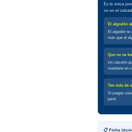
Es la única pre
no en el calzad
El algodón a
El algodón te
más que el al
Que no se ba
Un calcetín qu
mantiene en su
Ten más de u
Si juegas var
pack.
📋 Ficha técn