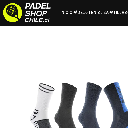
INICIO
PÁDEL
TENIS
ZAPATILLAS
Inicio
Ropa
Hombre
Calcetines
Calcetines Bullpadel BP255 X3