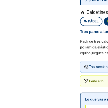
🔥 Calcetine
🏓 PÁDEL
Tres pares alt
Pack de
tres cal
poliamida elásti
equipo juegues es
🎨
Tres combina
🏹
Corte alto
Lo que vas a 