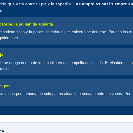
nda que está entre tu pie y la zapatilla.
Las ampollas casi siempre e
o.
bsorbe, la poliamida aguanta
 mantiene seco y la poliamida evita que el calcetín se deforme. Por eso las m
godón puro.
je
e se arruga dentro de la zapatilla es una ampolla anunciada. El elástico es lo
 sitio.
n par
ias veces por semana, un solo par no alcanza a secarse entre sesiones. Por 
ica