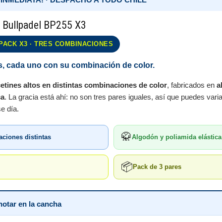
s Bullpadel BP255 X3
PACK X3 · TRES COMBINACIONES
os, cada uno con su combinación de color.
cetines altos en distintas combinaciones de color
, fabricados en
a
ca
. La gracia está ahí: no son tres pares iguales, así que puedes var
e día.
🥋
ciones distintas
Algodón y poliamida elástica
📦
Pack de 3 pares
notar en la cancha