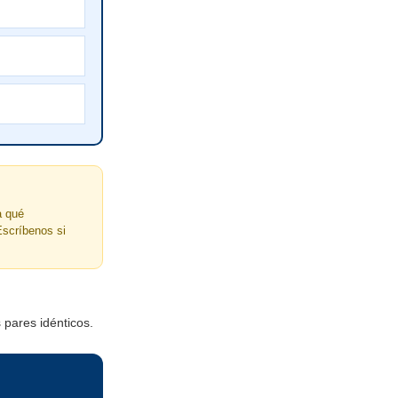
a qué
Escríbenos si
 pares idénticos.