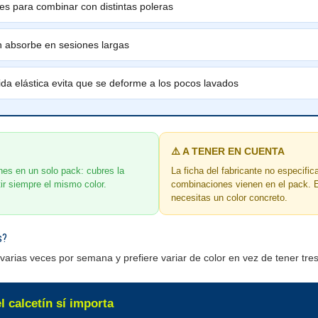
res para combinar con distintas poleras
n absorbe en sesiones largas
ida elástica evita que se deforme a los pocos lavados
⚠️ A TENER EN CUENTA
es en un solo pack: cubres la
La ficha del fabricante no especific
ir siempre el mismo color.
combinaciones vienen en el pack. 
necesitas un color concreto.
s?
varias veces por semana y prefiere variar de color en vez de tener tres
l calcetín sí importa