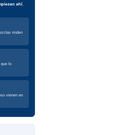
mpiezan ahí
,
ezclas rinden
 que lo
eso vienen en