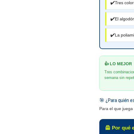
✔️
Tres colo
✔️
El algodó
✔️
La poliam
👍 LO MEJOR
Tres combinacion
semana sin repet
🎯 ¿Para quién e
Para el que juega 
🦺 Por qué e