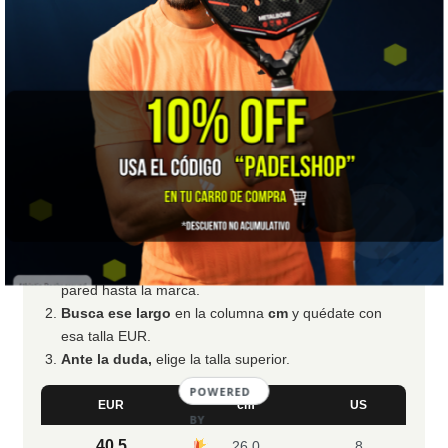
📏 Guía de tallas
Tu talla en 3 pasos, sin salir de casa
💡
Consejo:
esta es la tabla oficial de Yonex, que
numera por
centímetros
(la medida más fiable). Si
tu medida queda entre dos tallas, elige la
talla
superior
para mayor comodidad.
Mide tu pie.
Talón contra la pared, de pie y con el
calcetín con el que juegas. Marca dónde termina tu
dedo más largo y mide en
centímetros
desde la
pared hasta la marca.
Busca ese largo
en la columna
cm
y quédate con
esa talla EUR.
Ante la duda,
elige la talla superior.
POWERED
EUR
cm
US
BY
40.5
26,0
8