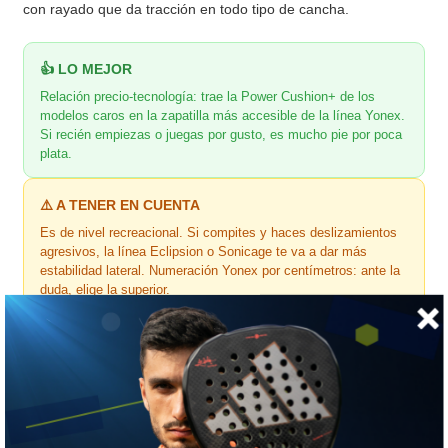
con rayado que da tracción en todo tipo de cancha.
👍 LO MEJOR
Relación precio-tecnología: trae la Power Cushion+ de los
modelos caros en la zapatilla más accesible de la línea Yonex.
Si recién empiezas o juegas por gusto, es mucho pie por poca
plata.
⚠️ A TENER EN CUENTA
Es de nivel recreacional. Si compites y haces deslizamientos
agresivos, la línea Eclipsion o Sonicage te va a dar más
estabilidad lateral. Numeración Yonex por centímetros: ante la
duda, elige la superior.
🎯 ¿Para quién es?
Para el jugador recreacional de
tenis
que quiere una zapatilla
cómoda, estable y que dure. También como segunda zapatilla
para entrenar sin gastar la de competición.