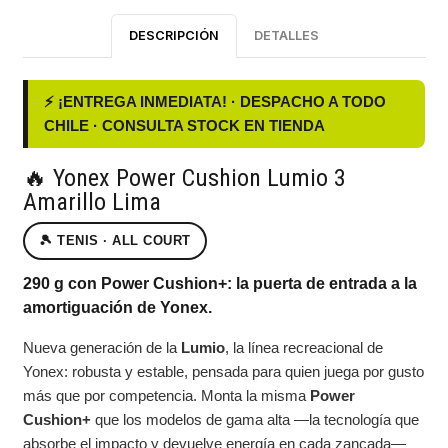
DESCRIPCIÓN
DETALLES
⚡ ¡ENTREGA INMEDIATA! · DESPACHO A TODO
CHILE · CONSULTA STOCK EN TIENDA
🔥 Yonex Power Cushion Lumio 3
Amarillo Lima
🎾 TENIS · ALL COURT
290 g con Power Cushion+: la puerta de entrada a la
amortiguación de Yonex.
Nueva generación de la
Lumio
, la línea recreacional de
Yonex: robusta y estable, pensada para quien juega por gusto
más que por competencia. Monta la misma
Power
Cushion+
que los modelos de gama alta —la tecnología que
absorbe el impacto y devuelve energía en cada zancada—