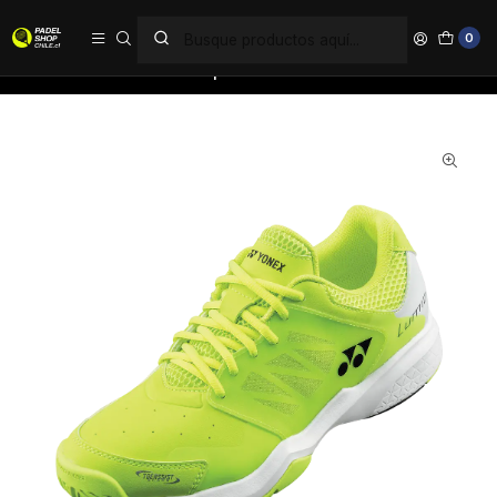
PAGA EN 6 CUOTAS SIN INTERÉS
0
Inicio
Marcas
Yonex
Zapatillas Yonex Lumio 3 Amarillo Lima