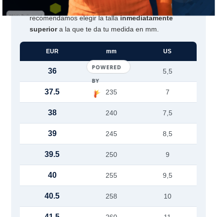
Suma una talla:
como Asics calza ajustado, te
recomendamos elegir la talla
inmediatamente
superior
a la que te da tu medida en mm.
EUR
mm
US
POWERED
36
225
5,5
BY
37.5
235
7
38
240
7,5
39
245
8,5
39.5
250
9
40
255
9,5
40.5
258
10
41.5