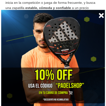
inicia en la competición o juega de forma frecuente, y busca
una zapatilla
estable, cómoda y confiable
a un precio
accesible.
📏 Guía de tallas
Encuentra tu talla en 3 pasos, sin salir de casa
💡
Consejo de talla:
por experiencia, Asics calza
ajustado
. Te recomendamos pedir
una talla más
de la que usas habitualmente (y de la que te da tu
medida). Si dudas entre dos, quédate siempre con
la
mayor
.
Mide tu pie.
Talón contra la pared, de pie y con el
calcetín con el que juegas. Marca dónde termina tu
dedo más largo y mide en
milímetros
desde la pared
hasta la marca.
Busca esos milímetros
en la columna
mm
y lee la
talla europea (EUR) en la misma fila.