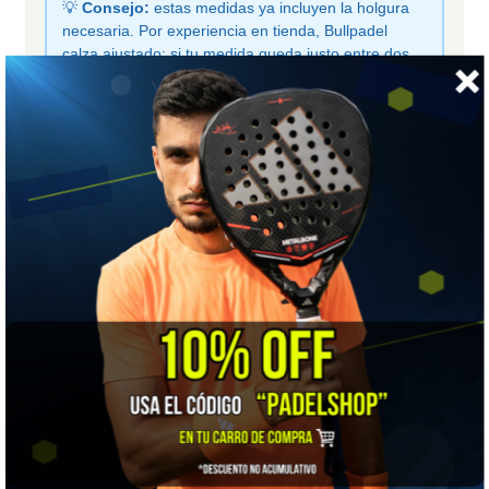
💡
Consejo:
estas medidas ya incluyen la holgura
necesaria. Por experiencia en tienda, Bullpadel
calza ajustado: si tu medida queda justo entre dos
tallas, quédate con la mayor.
Mide tu pie.
Talón contra la pared, de pie y con el
calcetín con el que juegas. Marca dónde termina tu
dedo más largo y mide en
milímetros
desde la pared
hasta la marca.
Busca esos milímetros
en la columna
mm
. Elige la
talla de esa fila, o la inmediatamente superior si tu
medida queda entre dos.
No sumes tallas extra:
la tabla ya considera la
holgura; solo redondea hacia arriba si dudas.
EUR
mm
US
36
225
4,5
37
231
5