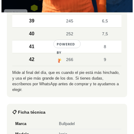
38
238
6
39
245
6,5
40
252
7,5
41
259
8
42
266
9
Mide al final del día, que es cuando el pie está más hinchado,
y usa el pie más grande de los dos. Si tienes dudas,
escríbenos por WhatsApp antes de comprar y te ayudamos a
elegir.
📋 Ficha técnica
Marca
Bullpadel