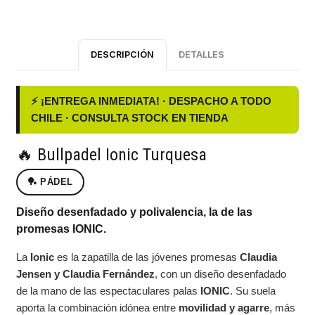
DESCRIPCIÓN
DETALLES
⚡ ¡ENTREGA INMEDIATA! · DESPACHO A TODO
CHILE · CONSULTA STOCK EN TIENDA
🔥 Bullpadel Ionic Turquesa
🏓 PÁDEL
Diseño desenfadado y polivalencia, la de las
promesas IONIC.
La
Ionic
es la zapatilla de las jóvenes promesas
Claudia
Jensen y Claudia Fernández
, con un diseño desenfadado
de la mano de las espectaculares palas
IONIC
. Su suela
aporta la combinación idónea entre
movilidad y agarre
, más