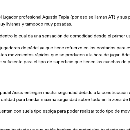
l jugador profesional Agustín Tapia (por eso se llaman AT) y sus p
 muy livianas y tampoco muy pesadas.
dentro lo cual da una sensación de comodidad desde el primer u
ugadores de pádel ya que tiene refuerzo en los costados para evit
ntes movimientos rápidos que se producen a la hora de jugar. Ad
e suficiente para el tipo de superficie que tienen las canchas de p
padel Asics entregan mucha seguridad debido a la construcción de 
alidad para brindar máxima seguridad sobre todo en la zona de lo
uentan con suela tipo espiga para poder realizar todo tipo de mo
stacan bastante ya que están hechas de materiales bastante resist