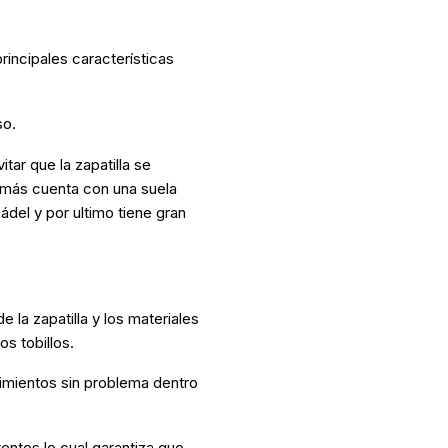
rincipales características
so.
ar que la zapatilla se
emás cuenta con una suela
ádel y por ultimo tiene gran
la zapatilla y los materiales
s tobillos.
vimientos sin problema dentro
entes lo cual garantiza que