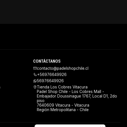
CONTÁCTANOS
contacto@padelshopchile.cl
+56976649926
56976649926
s
Tienda Los Cobres Vitacura
Padel Shop Chile - Los Cobres Mall -
Embajador Doussinague 1767, Local D1, 2do
piso
7640609 Vitacura - Vitacura
Región Metropolitana - Chile