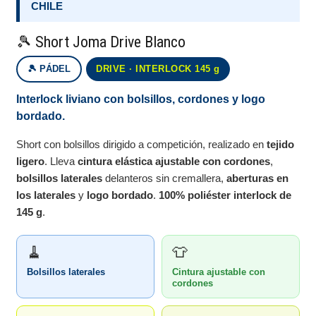
CHILE
🎾 Short Joma Drive Blanco
🎾 PÁDEL
DRIVE · INTERLOCK 145 g
Interlock liviano con bolsillos, cordones y logo
bordado.
Short con bolsillos dirigido a competición, realizado en
tejido
ligero
. Lleva
cintura elástica ajustable con cordones
,
bolsillos laterales
delanteros sin cremallera,
aberturas en
los laterales
y
logo bordado
.
100% poliéster interlock de
145 g
.
🧹
👕
Bolsillos laterales
Cintura ajustable con
cordones