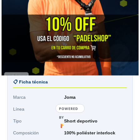
Cadera
80-85
86-93
94-100
101-108
109-113
Tiro
81
81,5
82
82,5
83
Mídete a ti, no la prenda:
Joma publica medidas
corporales. Para la parte de abajo manda la cadera: con
los pies juntos, pasa la huincha por la parte más ancha
manteniendo la cinta horizontal. Si quedas entre dos
tallas, sube.
📋 Ficha técnica
Marca
Joma
Línea
Drive
Tipo
Short deportivo
Composición
100% poliéster interlock