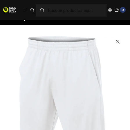
PAGA EN 6 CUOTAS SIN INTERÉS
0
Inicio
Ropa
Hombre
Shorts
Short Joma Drive Blanco