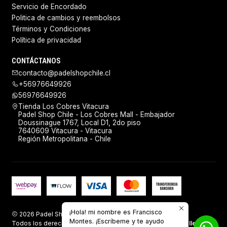
Servicio de Encordado
Politica de cambios y reembolsos
Términos y Condiciones
Política de privacidad
CONTÁCTANOS
contacto@padelshopchile.cl
+56976649926
56976649926
Tienda Los Cobres Vitacura
Padel Shop Chile - Los Cobres Mall - Embajador
Doussinague 1767, Local D1, 2do piso
7640609 Vitacura - Vitacura
Región Metropolitana - Chile
¡Hola! mi nombre es Francisco
2026 Padel Shop Chile.
Montes. ¡Escríbeme y te ayudo
Todos los derechos reservados.
Desarrollado por Jumpseller
.