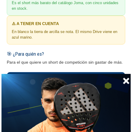
Es el short más barato del catálogo Joma, con cinco unidades
en stock.
⚠️ A TENER EN CUENTA
En blanco la tierra de arcilla se nota. El mismo Drive viene en
azul marino.
🎯 ¿Para quién es?
Para el que quiere un short de competición sin gastar de más.
📏 GUÍA DE TALLAS
Joma · medidas de tu cuerpo en centímetros
MEDIDA
XS
S
M
L
XL
Cintura
68-74
75-82
83-90
91-97
98-103