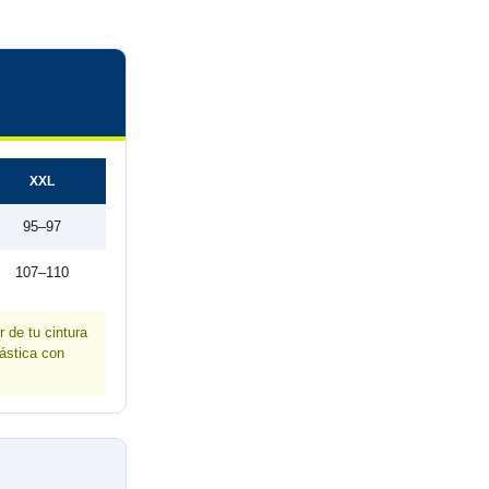
XXL
95–97
107–110
 de tu cintura
lástica con