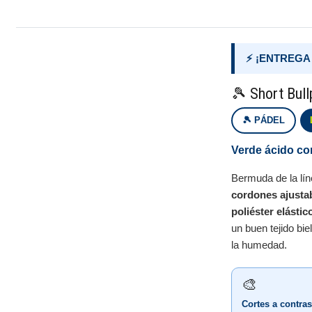
⚡ ¡ENTREGA
🎾 Short Bull
🎾 PÁDEL
Verde ácido con
Bermuda de la lí
cordones ajusta
poliéster elástic
un buen tejido bi
la humedad.
🎨
Cortes a contras