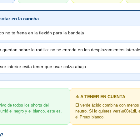
notar en la cancha
ico no te frena en la flexión para la bandeja
 quedan sobre la rodilla: no se enreda en los desplazamientos lateral
sor interior evita tener que usar calza abajo
⚠️ A TENER EN CUENTA
ivo de todos los shorts del
El verde ácido combina con menos 
urrió el negro y el blanco, este es.
neutro. Si lo quieres vers\u00e1til, 
el Preux blanco.
s?