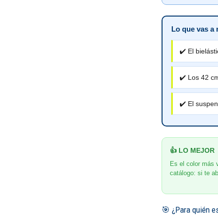
Lo que vas a 
✔️ El bielást
✔️ Los 42 cm
✔️ El suspen
👍 LO MEJOR
Es el color más v
catálogo: si te ab
🎯 ¿Para quién e