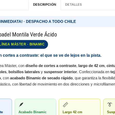
DESCRIPCIÓN
DETALLES
 INMEDIATA! · DESPACHO A TODO CHILE
padel Montila Verde Ácido
LÍNEA MÁSTER · BINAMIC
 cortes a contraste: el que se ve de lejos en la pista.
nea Máster, con
diseño de cortes a contraste
,
largo de 42 cm
,
cintu
bles
,
bolsillos laterales
y
suspensor interior
. Confeccionada en
te
o
, con
acabado Binamic de secado rápido
, que garantiza la flexibil
elástico, con libertad de movimiento en dos direcciones y microfilam
🪶
📏
👔
te
Acabado Binamic
Largo 42 cm
Susp