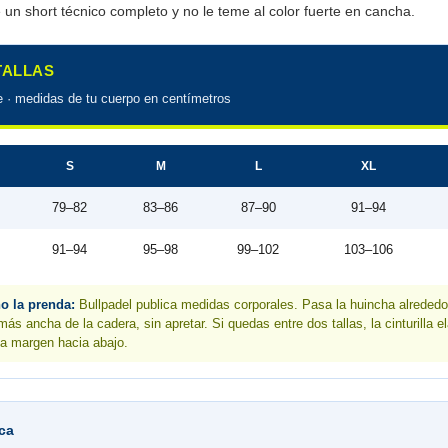
 un short técnico completo y no le teme al color fuerte en cancha.
 TALLAS
e · medidas de tu cuerpo en centímetros
S
M
L
XL
79–82
83–86
87–90
91–94
91–94
95–98
99–102
103–106
no la prenda:
Bullpadel publica medidas corporales. Pasa la huincha alrededor
más ancha de la cadera, sin apretar. Si quedas entre dos tallas, la cinturilla e
da margen hacia abajo.
ica