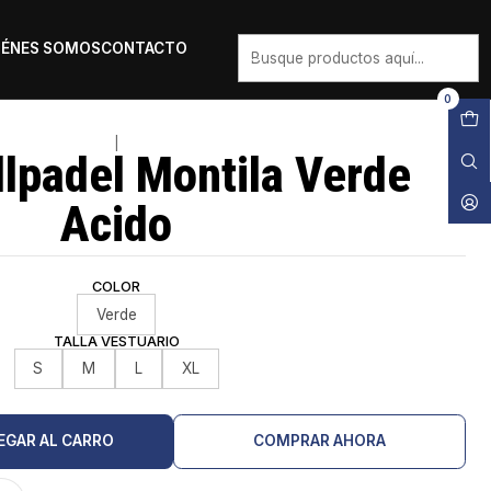
IÉNES SOMOS
CONTACTO
0
|
llpadel Montila Verde
Acido
COLOR
Verde
TALLA VESTUARIO
S
M
L
XL
EGAR AL CARRO
COMPRAR AHORA