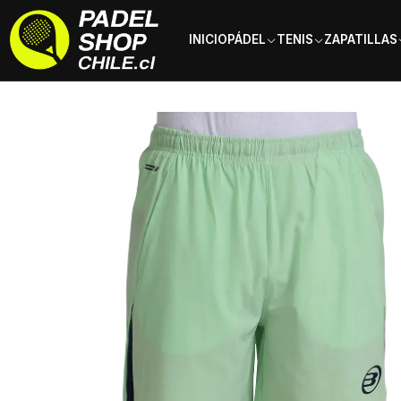
INICIO
PÁDEL
TENIS
ZAPATILLAS
Inicio
Ropa
Hombre
Shorts
Short Bullpadel Montila Verde Acid