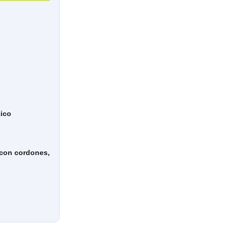
tico
a con cordones,