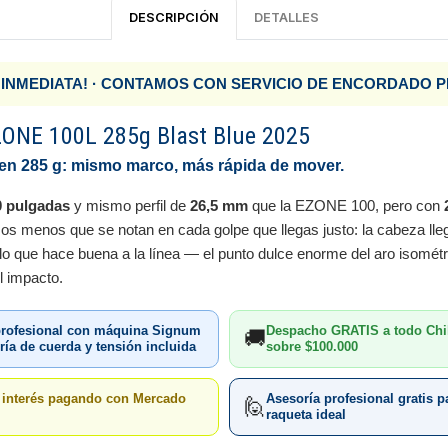
DESCRIPCIÓN
DETALLES
 INMEDIATA! · CONTAMOS CON SERVICIO DE ENCORDADO 
ZONE 100L 285g Blast Blue 2025
n 285 g: mismo marco, más rápida de mover.
0 pulgadas
y mismo perfil de
26,5 mm
que la EZONE 100, pero con
s menos que se notan en cada golpe que llegas justo: la cabeza lle
lo que hace buena a la línea — el punto dulce enorme del aro isométri
l impacto.
rofesional con máquina Signum
Despacho GRATIS a todo Chi
🚚
ía de cuerda y tensión incluida
sobre $100.000
n interés pagando con Mercado
Asesoría profesional gratis pa
🙋
raqueta ideal