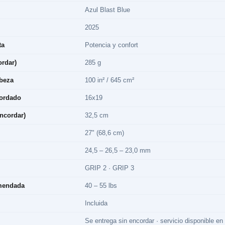
Azul Blast Blue
2025
ta
Potencia y confort
ordar)
285 g
beza
100 in² / 645 cm²
cordado
16x19
encordar)
32,5 cm
27" (68,6 cm)
24,5 – 26,5 – 23,0 mm
GRIP 2 · GRIP 3
mendada
40 – 55 lbs
Incluida
Se entrega sin encordar · servicio disponible en