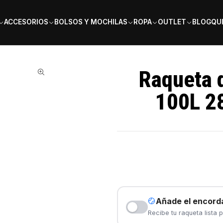
PAGA EN 6 CUOTAS SIN INTERÉS
ACCESORIOS
BOLSOS Y MOCHILAS
ROPA
OUTLET
BLOG
QU
EZONE 100L 285g Blast Blue 2025
Raqueta 
100L 28
Añade el encord
Recibe tu raqueta lista p