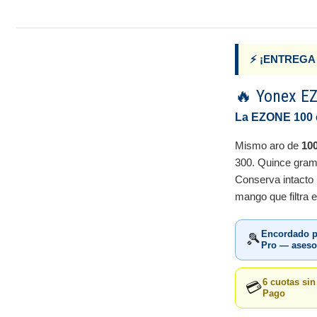
⚡ ¡ENTREGA
🔥 Yonex E
La EZONE 100 e
Mismo aro de
10
300. Quince gramo
Conserva intacto 
mango que filtra e
Encordado p
🎾
Pro — asesor
6 cuotas si
💳
Pago