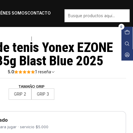
IÉNES SOMOS
CONTACTO
0
|
de tenis Yonex EZONE
5g Blast Blue 2025
5.0
1 reseña
TAMAÑO GRIP
GRIP 2
GRIP 3
ado
ara jugar · servicio $5.000