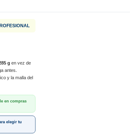
PROFESIONAL
285 g
en vez de
ga antes.
co y la malla del
le en compras
ra elegir tu