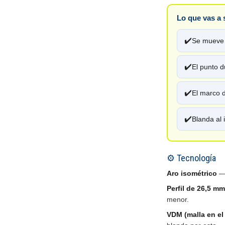
Lo que vas a 
✔️
Se mueve s
✔️
El punto d
✔️
El marco 
✔️
Blanda al 
⚙️ Tecnología
Aro isométrico
— 
Perfil de 26,5 mm
menor.
VDM (malla en e