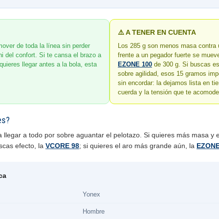
⚠️ A TENER EN CUENTA
over de toda la línea sin perder
Los 285 g son menos masa contra 
i del confort. Si te cansa el brazo a
frente a un pegador fuerte se muev
quieres llegar antes a la bola, esta
EZONE 100
de 300 g. Si buscas est
sobre agilidad, esos 15 gramos imp
sin encordar: la dejamos lista en ti
cuerda y la tensión que te acomode
es?
a llegar a todo por sobre aguantar el pelotazo. Si quieres más masa y es
uscas efecto, la
VCORE 98
; si quieres el aro más grande aún, la
EZONE
ca
Yonex
Hombre