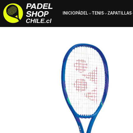
INICIO
PÁDEL
TENIS
ZAPATILLAS
Inicio
Tenis
Raquetas de Tenis
Yonex
Raqueta de tenis Yonex 