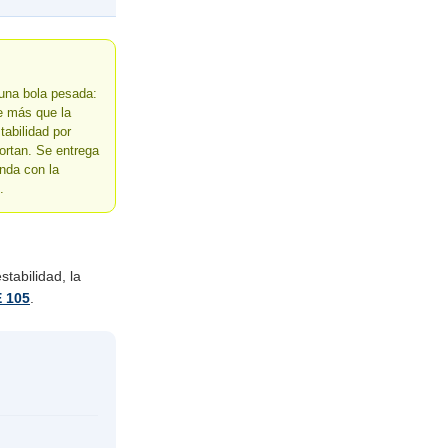
una bola pesada:
e más que la
abilidad por
ortan. Se entrega
enda con la
.
tabilidad, la
 105
.