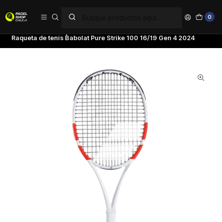
PAGA EN 6 CUOTAS SIN INTERÉS
0
Inicio
Tenis
Raquetas de Tenis
Babolat
Raqueta de tenis Babolat Pure Strike 100 16/19 Gen 4 2024