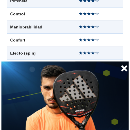
★★★★☆
Potencia
★★★★☆
Control
★★★★☆
Maniobrabilidad
★★★★☆
Confort
★★★★☆
Efecto (spin)
★★★★★
Punto dulce
★★★★☆
Estabilidad
👍 LO MEJOR
La Pure Strike más fácil de jugar sin dejar de ser una Pure
Strike. Si te gusta el control pero las 98 te parecen exigentes,
esta es exactamente el punto medio.