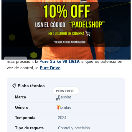
⚠️ A TENER EN CUENTA
Pide swing completo igual que sus hermanas. Si buscas más
precisión, la
Pure Strike 98 16/19
; si buscas algo más liviano,
la
Pure Strike Team
. Se entrega sin encordar · servicio
disponible en tienda.
🎯 ¿Para quién es?
Para quien contraataca y quiere control con margen. Si quieres
más precisión, la
Pure Strike 98 16/19
; si quieres potencia en
vez de control, la
Pure Drive
.
📋 Ficha técnica
POWERED
Marca
Babolat
BY
Género
Hombre
Temporada
2024
Tipo de raqueta
Control y precisión