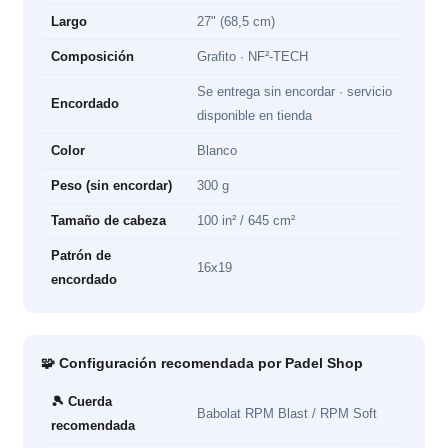
Largo
27" (68,5 cm)
Composición
Grafito · NF²-TECH
Se entrega sin encordar · servicio
Encordado
disponible en tienda
Color
Blanco
Peso (sin encordar)
300 g
Tamaño de cabeza
100 in² / 645 cm²
Patrón de
16x19
encordado
🧩 Configuración recomendada por Padel Shop
🎾 Cuerda
Babolat RPM Blast / RPM Soft
recomendada