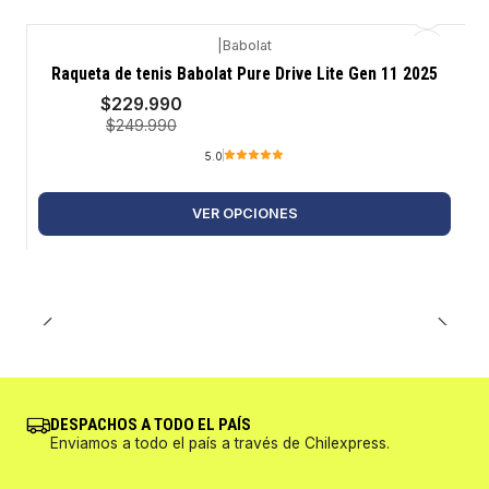
|
Babolat
-8%
Raqueta de tenis Babolat Pure Drive Lite Gen 11 2025
$229.990
$249.990
5.0
VER OPCIONES
DESPACHOS A TODO EL PAÍS
Enviamos a todo el país a través de Chilexpress.