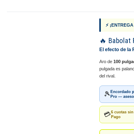
⚡ ¡ENTREGA
🔥 Babolat 
El efecto de l
Aro de
100 pulga
pulgada es palanc
del rival.
Encordado p
🎾
Pro — asesor
6 cuotas si
💳
Pago