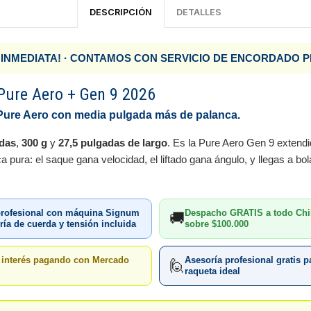
DESCRIPCIÓN
DETALLES
 INMEDIATA! · CONTAMOS CON SERVICIO DE ENCORDADO 
Pure Aero + Gen 9 2026
a Pure Aero con media pulgada más de palanca.
das
,
300 g
y
27,5 pulgadas de largo
. Es la Pure Aero Gen 9 extend
a pura: el saque gana velocidad, el liftado gana ángulo, y llegas a bo
rofesional con máquina Signum
Despacho GRATIS a todo Chi
🚚
ía de cuerda y tensión incluida
sobre $100.000
n interés pagando con Mercado
Asesoría profesional gratis pa
🙋
raqueta ideal