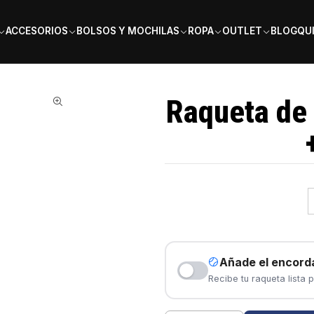
PAGA EN 6 CUOTAS SIN INTERÉS
ACCESORIOS
BOLSOS Y MOCHILAS
ROPA
OUTLET
BLOG
QU
at Pure Aero + Gen 9 2026
Raqueta de 
Añade el encord
Recibe tu raqueta lista p