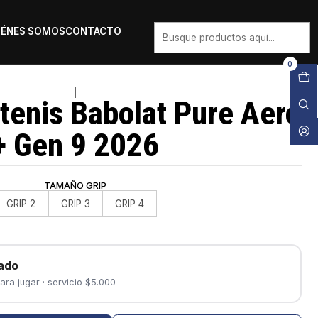
IÉNES SOMOS
CONTACTO
0
|
tenis Babolat Pure Aero
+ Gen 9 2026
TAMAÑO GRIP
GRIP 2
GRIP 3
GRIP 4
ado
ara jugar · servicio $5.000