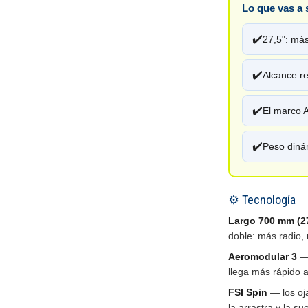
Lo que vas a 
✔️
27,5": má
✔️
Alcance re
✔️
El marco 
✔️
Peso dinám
⚙️ Tecnología
Largo 700 mm (27
doble: más radio,
Aeromodular 3
— 
llega más rápido 
FSI Spin
— los oj
la arrastra y la su