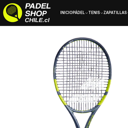
INICIO
PÁDEL
TENIS
ZAPATILLAS
Inicio
Tenis
Raquetas de Tenis
Babolat
Raqueta de tenis Babol