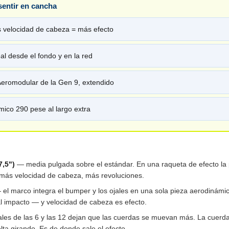
sentir en cancha
s velocidad de cabeza = más efecto
al desde el fondo y en la red
Aeromodular de la Gen 9, extendido
ico 290 pese al largo extra
,5")
— media pulgada sobre el estándar. En una raqueta de efecto la
 más velocidad de cabeza, más revoluciones.
el marco integra el bumper y los ojales en una sola pieza aerodinámi
al impacto — y velocidad de cabeza es efecto.
ales de las 6 y las 12 dejan que las cuerdas se muevan más. La cuerda
elta girando. Es de donde sale el efecto.