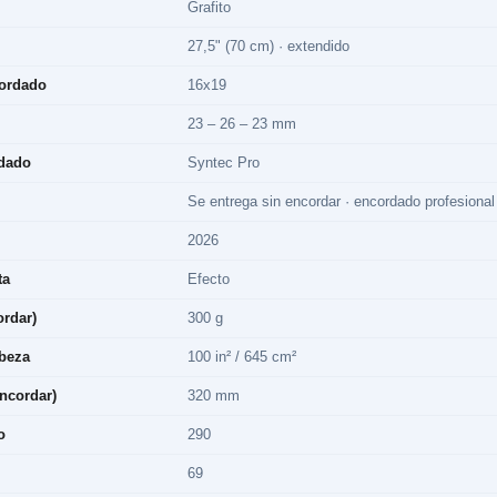
Grafito
27,5" (70 cm) · extendido
cordado
16x19
23 – 26 – 23 mm
dado
Syntec Pro
Se entrega sin encordar · encordado profesional
2026
ta
Efecto
ordar)
300 g
beza
100 in² / 645 cm²
encordar)
320 mm
o
290
69