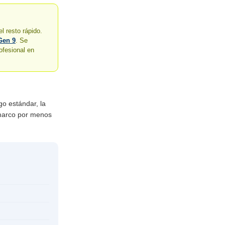
l resto rápido.
Gen 9
. Se
ofesional en
go estándar, la
 marco por menos