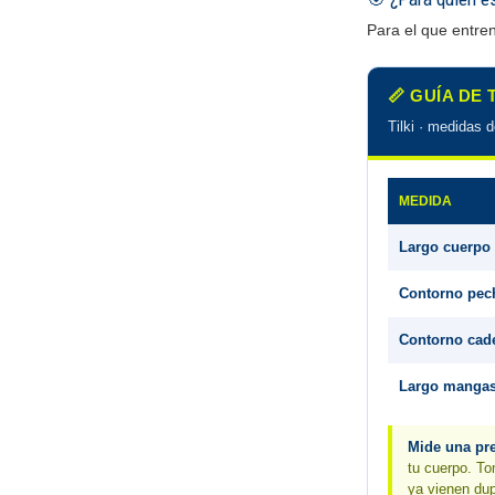
Para el que entren
📏 GUÍA DE
Tilki · medidas 
MEDIDA
Largo cuerpo
Contorno pec
Contorno cad
Largo manga
Mide una pre
tu cuerpo. To
ya vienen dup