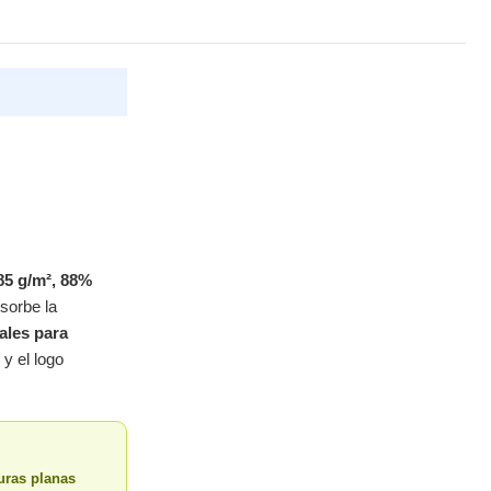
85 g/m², 88%
sorbe la
ales para
y el logo
uras planas