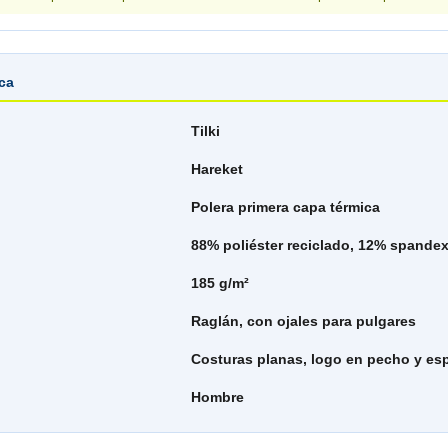
ica
Tilki
Hareket
Polera primera capa térmica
88% poliéster reciclado, 12% spande
185 g/m²
Raglán, con ojales para pulgares
Costuras planas, logo en pecho y es
Hombre