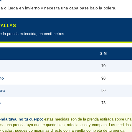
a o juega en invierno y necesita una capa base bajo la polera.
 TALLAS
de la prenda extendida, en centímetros
S-M
70
ho
98
era
90
s
73
nda tuya, no tu cuerpo:
estas medidas son de la prenda estirada sobre un
ma una prenda tuya que te quede bien, mídela igual y compara. Las medidas
licadas: puedes compararlas directo con la vuelta completa de tu prenda.