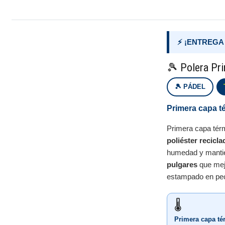
⚡ ¡ENTREGA
🎾 Polera Pri
🎾 PÁDEL
Primera capa té
Primera capa térm
poliéster recicl
humedad y mantie
pulgares
que mejo
estampado en pec
🌡️
Primera capa té