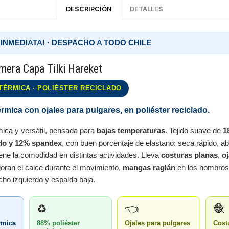
DESCRIPCIÓN
DETALLES
 INMEDIATA! · DESPACHO A TODO CHILE
mera Capa Tilki Hareket
TÉRMICA · POLIÉSTER RECICLADO
rmica con ojales para pulgares, en poliéster reciclado.
ica y versátil, pensada para
bajas temperaturas
. Tejido suave de
1
ado y 12% spandex
, con buen porcentaje de elastano: seca rápido, ab
ne la comodidad en distintas actividades. Lleva
costuras planas
,
oj
ran el calce durante el movimiento,
mangas raglán
en los hombros 
ho izquierdo y espalda baja.
♻️
👈
🧶
rmica
88% poliéster
Ojales para pulgares
Cost