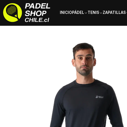
INICIO
PÁDEL
TENIS
ZAPATILLAS
Inicio
Ropa
Hombre
Poleras
Polera Primera Capa Tilki Hareket