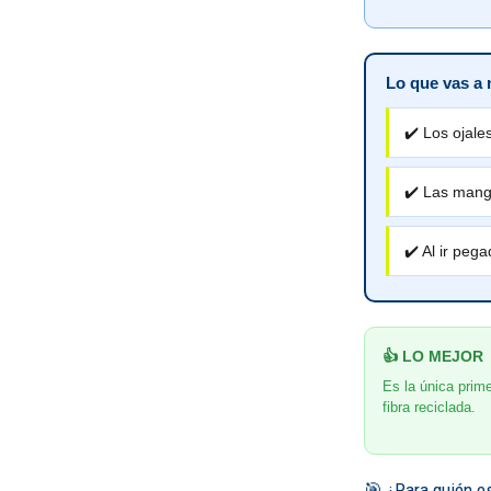
Lo que vas a 
✔️ Los ojale
✔️ Las mang
✔️ Al ir peg
👍 LO MEJOR
Es la única prim
fibra reciclada.
🎯 ¿Para quién e