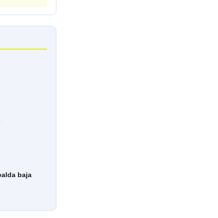
x
palda baja