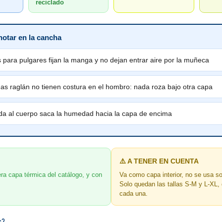
reciclado
notar en la cancha
s para pulgares fijan la manga y no dejan entrar aire por la muñeca
as raglán no tienen costura en el hombro: nada roza bajo otra capa
ada al cuerpo saca la humedad hacia la capa de encima
⚠️ A TENER EN CUENTA
era capa térmica del catálogo, y con
Va como capa interior, no se usa s
Solo quedan las tallas S-M y L-XL,
cada una.
s?