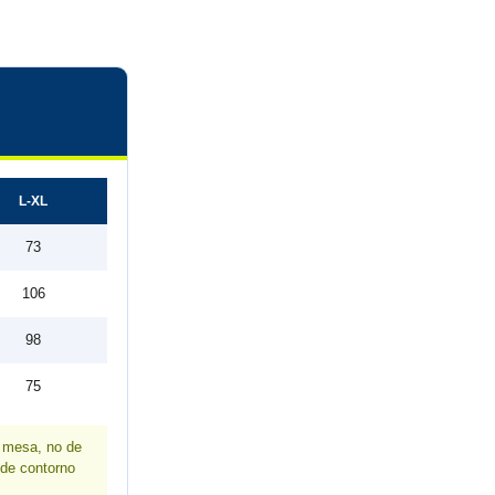
L-XL
73
106
98
75
a mesa, no de
 de contorno