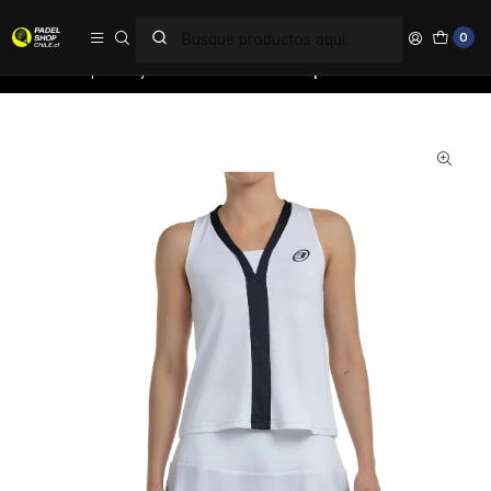
PAGA EN 6 CUOTAS SIN INTERÉS
0
Inicio
Ropa
Mujer
Poleras
Polera Bullpadel Talita Blanca