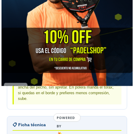
Bullpadel mujer · medidas de tu cuerpo en centímetros
MEDIDA
S
M
L
XL
Tórax
86–90
90–94
94–98
98–102
Cintura
63–67
67–71
71–75
75–79
Cadera
92–96
96–100
100–104
104–108
Mídete a ti, no la prenda:
Bullpadel publica medidas
corporales. Pasa la huincha alrededor de la parte más
ancha del pecho, sin apretar. En polera manda el tórax;
si quedas en el borde y prefieres menos compresión,
sube.
POWERED
📋 Ficha técnica
BY