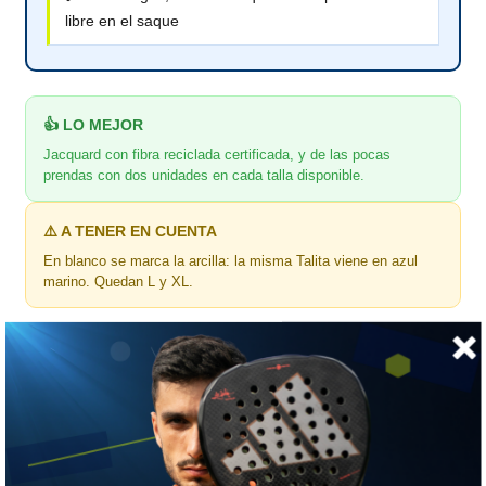
libre en el saque
👍 LO MEJOR
Jacquard con fibra reciclada certificada, y de las pocas
prendas con dos unidades en cada talla disponible.
⚠️ A TENER EN CUENTA
En blanco se marca la arcilla: la misma Talita viene en azul
marino. Quedan L y XL.
🎯 ¿Para quién es?
Para la que quiere una prenda sin mangas que sirva dentro y
fuera de la cancha.
📏 GUÍA DE TALLAS