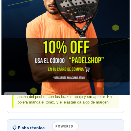
📏 GUÍA DE TALLAS
Bullpadel hombre · medidas de tu cuerpo en centímetros
MEDIDA
M
L
Tórax
94–98
99–104
Cintura
83–86
87–90
Cadera
95–98
99–102
Mídete a ti, no la prenda:
Bullpadel publica medidas
corporales. Pasa la huincha alrededor de la parte más
ancha del pecho, con los brazos abajo y sin apretar. En
polera manda el tórax, y el elastán da algo de margen.
POWERED
📋 Ficha técnica