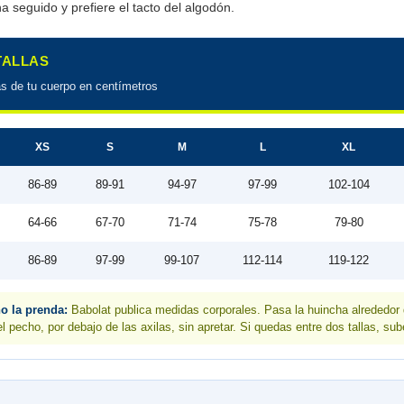
a seguido y prefiere el tacto del algodón.
 TALLAS
s de tu cuerpo en centímetros
XS
S
M
L
XL
86-89
89-91
94-97
97-99
102-104
64-66
67-70
71-74
75-78
79-80
86-89
97-99
99-107
112-114
119-122
no la prenda:
Babolat publica medidas corporales. Pasa la huincha alrededor 
 pecho, por debajo de las axilas, sin apretar. Si quedas entre dos tallas, sub