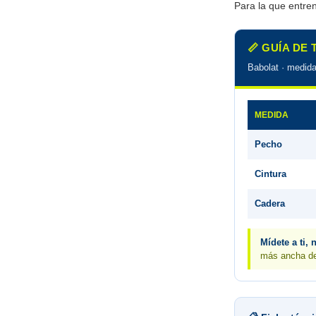
Para la que entren
📏 GUÍA DE
Babolat · medida
MEDIDA
Pecho
Cintura
Cadera
Mídete a ti, 
más ancha del