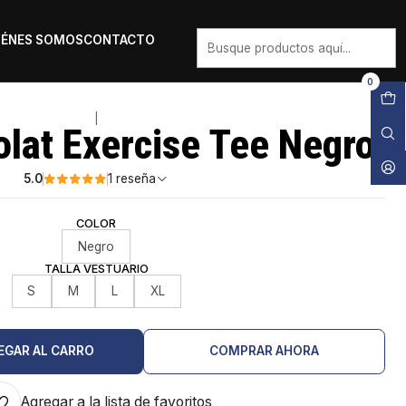
IÉNES SOMOS
CONTACTO
0
|
olat Exercise Tee Negro
5.0
1 reseña
COLOR
Negro
TALLA VESTUARIO
S
M
L
XL
EGAR AL CARRO
COMPRAR AHORA
Agregar a la lista de favoritos