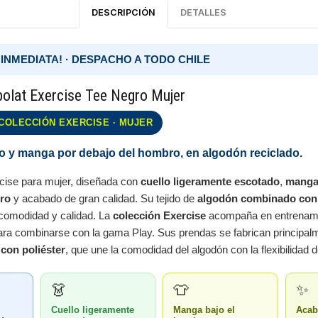
DESCRIPCIÓN
DETALLES
 INMEDIATA! · DESPACHO A TODO CHILE
bolat Exercise Tee Negro Mujer
COLECCIÓN EXERCISE · MUJER
o y manga por debajo del hombro, en algodón reciclado.
cise para mujer, diseñada con
cuello ligeramente escotado
,
manga 
ro
y acabado de gran calidad. Su tejido de
algodón combinado con 
comodidad y calidad. La
colección Exercise
acompaña en entrenamie
ara combinarse con la gama Play. Sus prendas se fabrican principal
con poliéster
, que une la comodidad del algodón con la flexibilidad de
👗
👕
✨
Cuello ligeramente
Manga bajo el
Acab