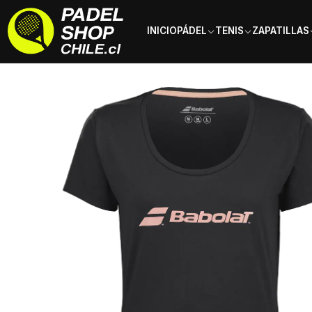
INICIO
PÁDEL
TENIS
ZAPATILLAS
Inicio
Ropa
Mujer
Poleras
Polera Babolat Exercise Tee Negro