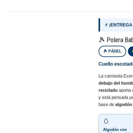
⚡ ¡ENTREGA
🎾 Polera Ba
🎾 PÁDEL
Cuello escotad
La camiseta Exer
debajo del homb
reciclado
aporta 
y está pensada p
base de
algodón 
🥚
Algodón con