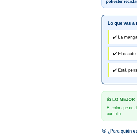
poliéster recicl
Lo que vas a 
✔️ La manga
✔️ El escote 
✔️ Está pen
👍 LO MEJOR
El color que no d
por talla.
🎯 ¿Para quién e