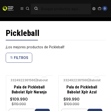
PAGA EN 6 CUOTAS SIN INTERÉS
0
Inicio
Pickleball
Pickleball
¡Los mejores productos de Pickleball!
FILTROS
3324922361566
|
Babolat
3324922361566
|
Babolat
-8%
-9%
Pala de Pickleball
Pala de Pickleball
Babolat Xplr Naranjo
Babolat Xplr Azul
$109.990
$99.990
$119.990
$109.990