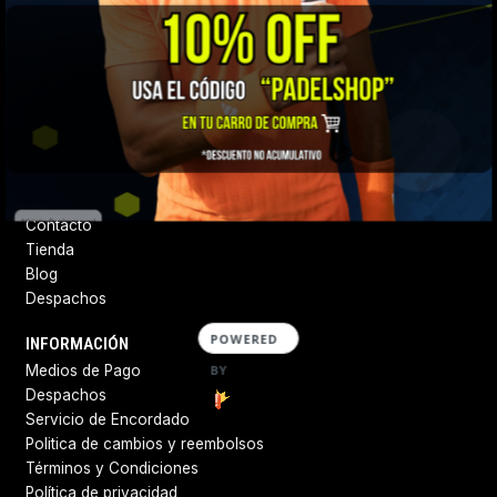
¡Bienvenidos a Padel Shop Chile! Encuentra todos los productos
de las mejores marcas a nivel mundial. Si tienes alguna duda,
escríbenos al whatsapp y te vamos guiando.
Síguenos
DESTACADOS
Quiénes somos
Contacto
Tienda
Blog
Despachos
POWERED
INFORMACIÓN
BY
Medios de Pago
Despachos
Servicio de Encordado
Politica de cambios y reembolsos
Términos y Condiciones
Política de privacidad