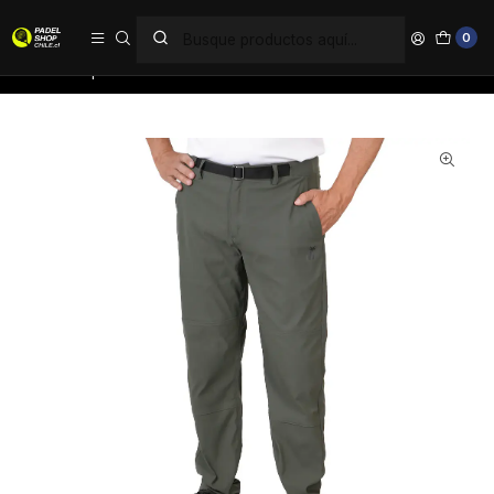
PAGA EN 6 CUOTAS SIN INTERÉS
0
Inicio
Ropa
Hombre
Buzos
Pantalon Melez Tilki Lehinde