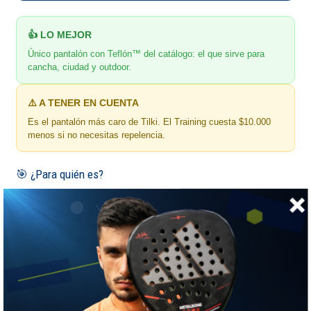
👍 LO MEJOR
Único pantalón con Teflón™ del catálogo: el que sirve para
cancha, ciudad y outdoor.
⚠️ A TENER EN CUENTA
Es el pantalón más caro de Tilki. El Training cuesta $10.000
menos si no necesitas repelencia.
🎯 ¿Para quién es?
Para el que sale a la cancha en días húmedos y odia lavar el
barro.
📏 GUÍA DE TALLAS
Tilki · medidas de la prenda extendida, en centímetros