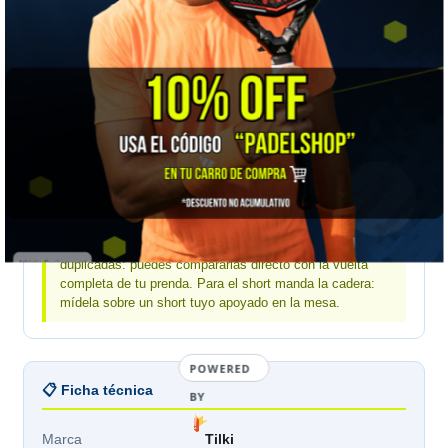
MEDIDA
XS
S
M
L
XL
Contorno cintura
74
78
82
86
92
Contorno cadera
104
108
112
116
120
Largo total
98
100
102
104
106
Mide una prenda tuya, no tu cuerpo:
estas medidas
son de la prenda estirada sobre una mesa, no de tu
cuerpo. Toma una prenda tuya que te quede bien, mídela
igual y compara. Las medidas de contorno ya vienen
duplicadas: puedes compararlas directo con la vuelta
completa de tu prenda. Para el short manda la cadera:
mídela sobre un short tuyo apoyado en la mesa.
POWERED
📋 Ficha técnica
BY
Marca
Tilki