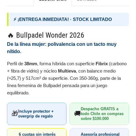
⚡ ¡ENTREGA INMEDIATA! · STOCK LIMITADO
🔥 Bullpadel Wonder 2026
De la línea mujer: polivalencia con un tacto muy
nítido.
Perfil de
38mm
, forma híbrida con superficie
Fibrix
(carbono
+ fibra de vidrio) y núcleo
Multieva
, con balance medio
(≈25,7) y 517cm² de superficie. Con 350-360g, parte de la
línea femenina de Bullpadel pensada para un juego
equilibrado.
Despacho GRATIS a
Incluye protector +
🎁
🚚
todo Chile en compras
overgrip de regalo
sobre $100.000
6 cuotas sin interés
Asesoría profesional