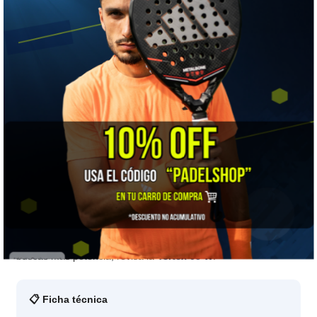
★★★☆☆
Dureza
👍 LO MEJOR
Muy buen equilibrio general — no te deja corta ni en defensa ni
cuando decides acelerar el punto.
⚠️ A TENER EN CUENTA
Si tu prioridad es la potencia de remate por sobre el equilibrio,
vas a sentir menos pegada que en una pala de balance alto.
🎯 ¿Para quién es?
Para jugadoras que construyen el punto y quieren una pala
que las acompañe tanto en defensa como en ataque. Si
buscas más potencia, revisa la
Vertex 05 W
.
📋 Ficha técnica