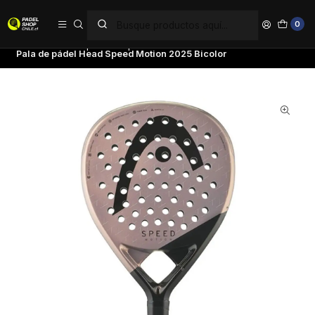
PAGA EN 6 CUOTAS SIN INTERÉS
0
Inicio
Palas de pádel
Tipo de Pala
Control
Pala de pádel Head Speed Motion 2025 Bicolor