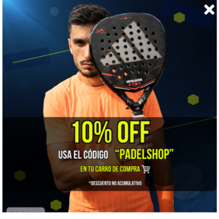
★★★★☆
Maniobrabilidad
★★★☆☆
Confort
★★★★☆
Salida de bola
★★★★☆
Punto dulce
★★★★★
Dureza
👍 LO MEJOR
La agilidad de una pala ligera con la superficie híbrida de la
gama Pro. Manejo 4 y punto dulce 4 en molde lágrima.
⚠️ A TENER EN CUENTA
Es la más rígida de nuestras Head: tacto duro y confort 3. Con
molestias en el codo, mejor la Gravity Motion.