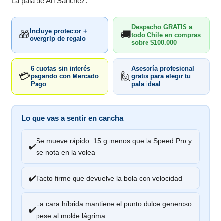
La pala de Ari Sánchez.
Despacho GRATIS a
Incluye protector +
🎁
🚚
todo Chile en compras
overgrip de regalo
sobre $100.000
6 cuotas sin interés
Asesoría profesional
💳
🙋
pagando con Mercado
gratis para elegir tu
Pago
pala ideal
Lo que vas a sentir en cancha
Se mueve rápido: 15 g menos que la Speed Pro y
✔️
se nota en la volea
✔️
Tacto firme que devuelve la bola con velocidad
La cara híbrida mantiene el punto dulce generoso
✔️
pese al molde lágrima