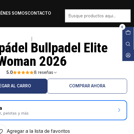
IÉNES SOMOS
CONTACTO
0
|
pádel Bullpadel Elite
Woman 2026
5.0
8 reseñas
EGAR AL CARRO
COMPRAR AHORA
a
r, pelotas y más
Agregar a la lista de favoritos