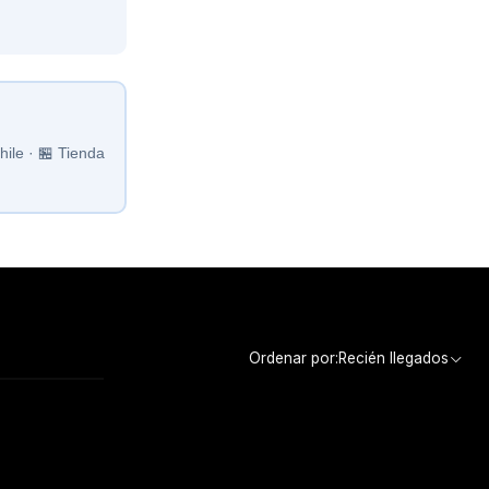
ile · 🏪 Tienda
Ordenar por:
Recién llegados