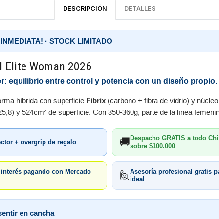
DESCRIPCIÓN
DETALLES
INMEDIATA! · STOCK LIMITADO
l Elite Woman 2026
er: equilibrio entre control y potencia con un diseño propio.
forma híbrida con superficie
Fibrix
(carbono + fibra de vidrio) y núcle
5,8) y 524cm² de superficie. Con 350-360g, parte de la línea femenin
Despacho GRATIS a todo Chi
🚚
ector + overgrip de regalo
sobre $100.000
n interés pagando con Mercado
Asesoría profesional gratis pa
🙋
ideal
sentir en cancha