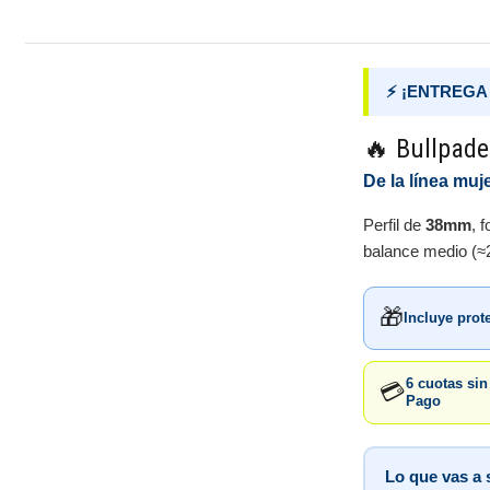
⚡ ¡ENTREGA 
🔥 Bullpade
De la línea muj
Perfil de
38mm
, 
balance medio (≈2
🎁
Incluye prot
6 cuotas si
💳
Pago
Lo que vas a 