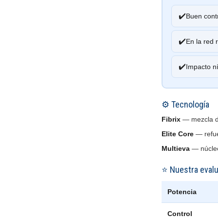
✔️
Buen contr
✔️
En la red 
✔️
Impacto ní
⚙️ Tecnología
Fibrix
— mezcla de 
Elite Core
— refue
Multieva
— núcleo
⭐ Nuestra eval
Potencia
Control