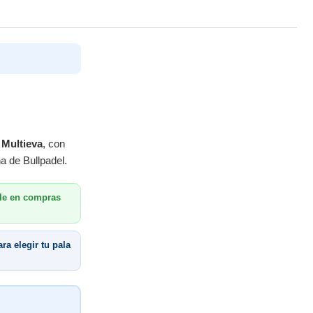
o
Multieva
, con
a de Bullpadel.
le en compras
ra elegir tu pala