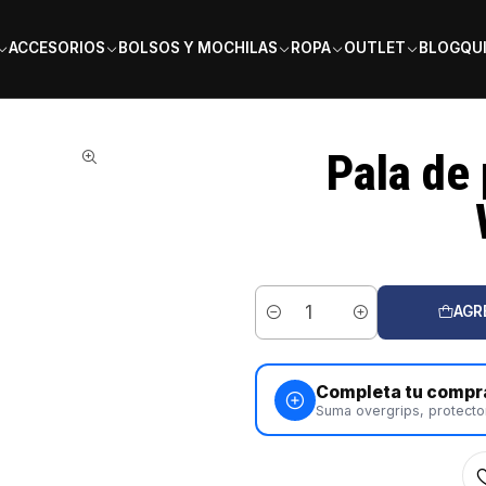
PAGA EN 6 CUOTAS SIN INTERÉS
ACCESORIOS
BOLSOS Y MOCHILAS
ROPA
OUTLET
BLOG
QU
ullpadel Elite Woman 2026
Pala de 
AGR
Cantidad
Completa tu compr
Suma overgrips, protecto