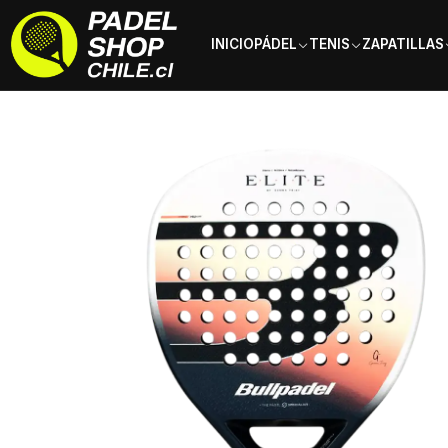
INICIO
PÁDEL
TENIS
ZAPATILLAS
Inicio
Palas de pádel
Tipo de Pala
Polivalentes
Pala de pádel B