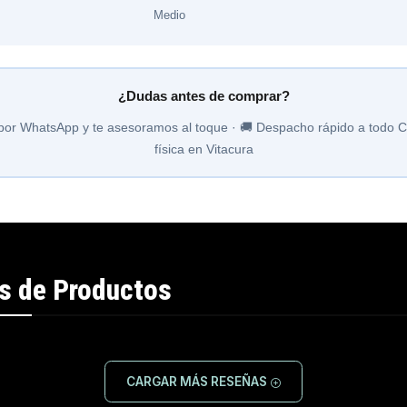
Medio
¿Dudas antes de comprar?
por WhatsApp y te asesoramos al toque · 🚚 Despacho rápido a todo Ch
física en Vitacura
s de Productos
CARGAR MÁS RESEÑAS