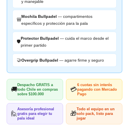
y manejable
Mochila Bullpadel
— compartimentos
🎒
específicos y protección para la pala
Protector Bullpadel
— cuida el marco desde el
🛡️
primer partido
🤝
Overgrip Bullpadel
— agarre firme y seguro
Despacho GRATIS a
6 cuotas sin interés
🚚
💳
todo Chile en compras
pagando con Mercado
sobre $100.000
Pago
Asesoría profesional
Todo el equipo en un
🙋
🎁
gratis para elegir tu
solo pack, listo para
pala ideal
jugar