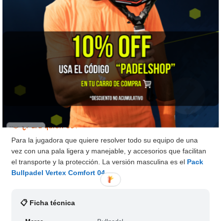
👍 LO MEJOR
Solución integral con estética cuidada: pala polivalente y ágil,
mochila, protector y overgrip. Excelente como regalo.
⚠️ A TENER EN CUENTA
La pala prioriza agilidad y manejo: quien busque pegada bruta
preferirá una diamante de balance alto.
🎯 ¿Para quién es?
Para la jugadora que quiere resolver todo su equipo de una
vez con una pala ligera y manejable, y accesorios que facilitan
el transporte y la protección. La versión masculina es el
Pack
Bullpadel Vertex Comfort 04
.
📋 Ficha técnica