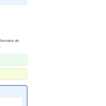
 formatos de
o
.