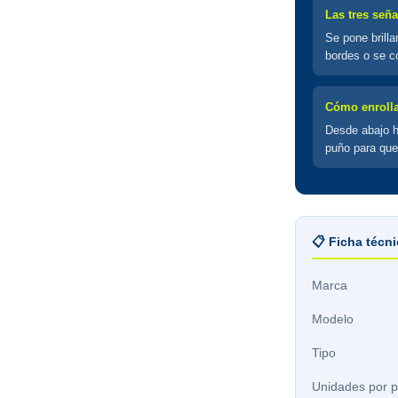
Las tres seña
Se pone brilla
bordes o se co
Cómo enrolla
Desde abajo ha
puño para que
📋 Ficha técn
Marca
Modelo
Tipo
Unidades por 