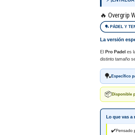
🔥 Overgrip 
🏓 PÁDEL Y TE
La versión espe
El
Pro Padel
es l
distinto tamaño 
🏓
Específico p
📦
Disponible 
Lo que vas a 
✔️
Pensado p