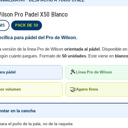
Wilson Pro Padel X50 Blanco
NIS
PACK DE 50
cífica para pádel del Pro de Wilson.
a versión de la línea Pro de Wilson
orientada al pádel
. Disponible en
según cuánto juegues. Formato de
50 unidades
. Este viene en
blanc
🎾
ara pádel
Línea Pro de Wilson
🤝
por volumen
Agarre firme
notar en la cancha
ara el puño de la pala, no de la raqueta