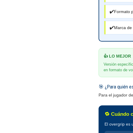
✔️
Formato p
✔️
Marca de 
👍 LO MEJOR
Versión específi
en formato de v
🎯 ¿Para quién e
Para el jugador d
🔁 Cuándo c
El overgrip es