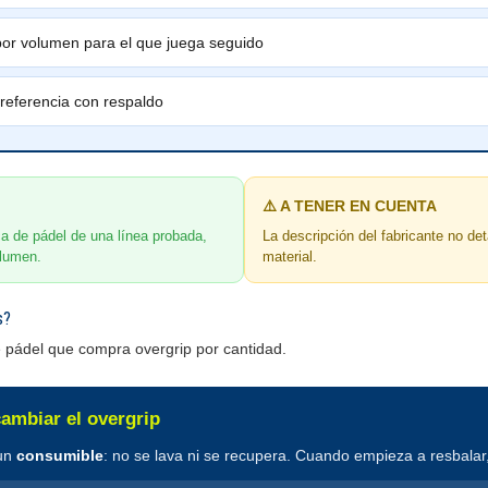
or volumen para el que juega seguido
referencia con respaldo
⚠️ A TENER EN CUENTA
ca de pádel de una línea probada,
La descripción del fabricante no det
olumen.
material.
s?
e pádel que compra overgrip por cantidad.
ambiar el overgrip
 un
consumible
: no se lava ni se recupera. Cuando empieza a resbalar