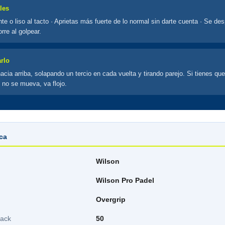
les
nte o liso al tacto · Aprietas más fuerte de lo normal sin darte cuenta · Se de
rre al golpear.
rlo
cia arriba, solapando un tercio en cada vuelta y tirando parejo. Si tienes que
 no se mueva, va flojo.
ica
Wilson
Wilson Pro Padel
Overgrip
pack
50