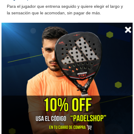
Para el jugador que entrena seguido y quiere elegir el largo y
la sensación que le acomodan, sin pagar de más.
🧵 Basic o PRO
Mismo formato, distinta mezcla. La decisión es
tacto o
durabilidad
.
Basic · 75% algodón
Más poliéster y spandex: aguanta más lavados y
recupera mejor la forma.
PRO · 83% algodón
Más algodón: tacto más suave y natural, pensada para
uso prolongado.
Al mismo precio
Basic y PRO cuestan lo mismo en cada largo. Elige por