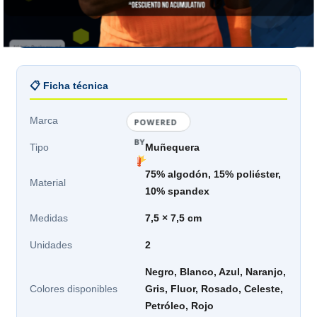
sensación, no por presupuesto.
📋 Ficha técnica
Marca
Tilki
POWERED
BY
Tipo
Muñequera
75% algodón, 15% poliéster,
Material
10% spandex
Medidas
7,5 × 7,5 cm
Unidades
2
Negro, Blanco, Azul, Naranjo,
Colores disponibles
Gris, Fluor, Rosado, Celeste,
Petróleo, Rojo