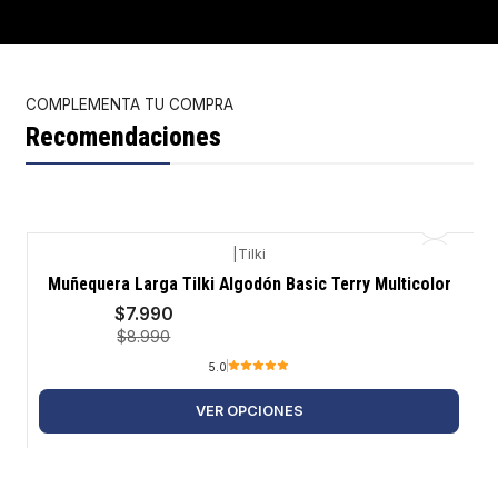
COMPLEMENTA TU COMPRA
Recomendaciones
|
Tilki
-11%
Muñequera Larga Tilki Algodón Basic Terry Multicolor
$7.990
$8.990
5.0
VER OPCIONES