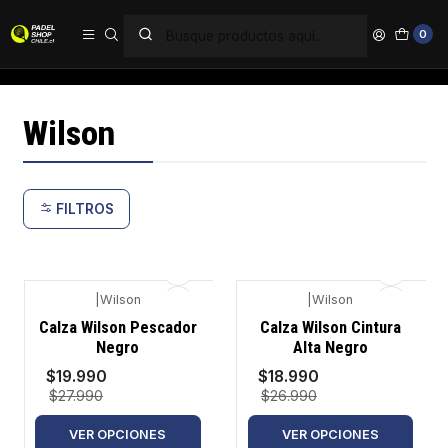
PAGA EN 6 CUOTAS SIN INTERÉS
0
Inicio
Marcas
Wilson
Wilson
FILTROS
|
Wilson
|
Wilson
-29%
-30%
Calza Wilson Pescador
Calza Wilson Cintura
Negro
Alta Negro
$19.990
$18.990
$27.990
$26.990
VER OPCIONES
VER OPCIONES