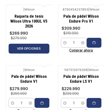
|
Wilson
8790454237893
|
Wilson
-4%
-3%
Raqueta de tenis
Pala de pádel Wilson
Wilson Ultra 100UL V5
Endure Pro V1
2026
$309.990
$269.990
$319.990
$279.990
Cantidad
VER OPCIONES
Comprar ahora
|
Wilson
'097512976268
|
Wilson
-3%
-23%
Pala de pádel Wilson
Pala de pádel Wilson
Endure V1
Endure LS V1
$279.990
$229.990
$289.990
$299.990
Cantidad
Cantidad