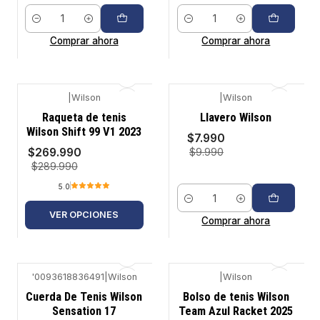
Cantidad
Cantidad
Comprar ahora
Comprar ahora
|
Wilson
|
Wilson
-7%
-20%
Raqueta de tenis
Llavero Wilson
Wilson Shift 99 V1 2023
$7.990
$269.990
$9.990
$289.990
5.0
Cantidad
VER OPCIONES
Comprar ahora
'0093618836491
|
Wilson
|
Wilson
-5%
-11%
Cuerda De Tenis Wilson
Bolso de tenis Wilson
Sensation 17
Team Azul Racket 2025