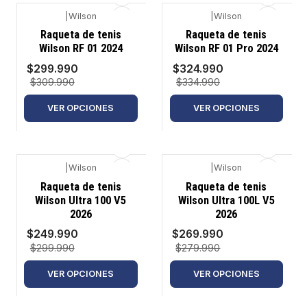
|
Wilson
|
Wilson
-3%
-3%
Raqueta de tenis
Raqueta de tenis
Wilson RF 01 2024
Wilson RF 01 Pro 2024
$299.990
$324.990
$309.990
$334.990
VER OPCIONES
VER OPCIONES
|
Wilson
|
Wilson
-17%
-4%
Raqueta de tenis
Raqueta de tenis
Wilson Ultra 100 V5
Wilson Ultra 100L V5
2026
2026
$249.990
$269.990
$299.990
$279.990
VER OPCIONES
VER OPCIONES