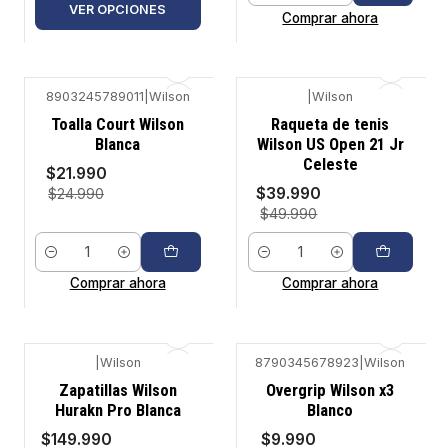
VER OPCIONES
Comprar ahora
8903245789011
|
Wilson
|
Wilson
-12%
-20%
Toalla Court Wilson
Raqueta de tenis
Blanca
Wilson US Open 21 Jr
Celeste
$21.990
$39.990
$24.990
$49.990
Cantidad
Cantidad
Comprar ahora
Comprar ahora
|
Wilson
8790345678923
|
Wilson
-6%
-9%
Zapatillas Wilson
Overgrip Wilson x3
Hurakn Pro Blanca
Blanco
$149.990
$9.990