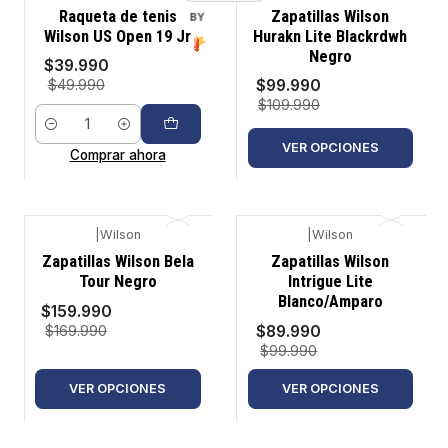
-20%
-9%
Raqueta de tenis
Zapatillas Wilson
BY
Wilson US Open 19 Jr
Hurakn Lite Blackrdwh
Negro
$39.990
$99.990
$49.990
$109.990
Cantidad
VER OPCIONES
Comprar ahora
|
Wilson
|
Wilson
-6%
-10%
Zapatillas Wilson Bela
Zapatillas Wilson
Tour Negro
Intrigue Lite
Blanco/Amparo
$159.990
$89.990
$169.990
$99.990
VER OPCIONES
VER OPCIONES