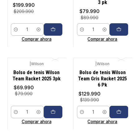
3 pk
$199.990
$79.990
$209.990
$89.990
Cantidad
Cantidad
Comprar ahora
Comprar ahora
|
Wilson
|
Wilson
-13%
-7%
Bolso de tenis Wilson
Bolso de tenis Wilson
Team Racket 2025 3pk
Team Gris Racket 2025
6 Pk
$69.990
$129.990
$79.990
$139.990
Cantidad
Cantidad
Comprar ahora
Comprar ahora