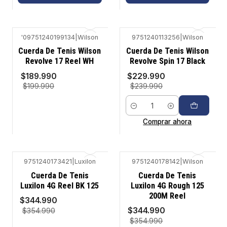
'09751240199134
|
Wilson
9751240113256
|
Wilson
-5%
-4%
Cuerda De Tenis Wilson
Cuerda De Tenis Wilson
Revolve 17 Reel WH
Revolve Spin 17 Black
No disponible
$189.990
$229.990
$199.990
$239.990
Cantidad
VER DETALLES
Comprar ahora
9751240173421
|
Luxilon
9751240178142
|
Wilson
-3%
-3%
Cuerda De Tenis
Cuerda De Tenis
Luxilon 4G Reel BK 125
Luxilon 4G Rough 125
200M Reel
$344.990
$344.990
$354.990
$354.990