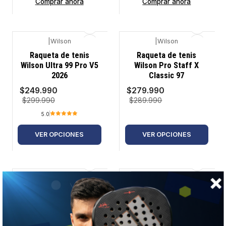
Comprar ahora
Comprar ahora
|
Wilson
|
Wilson
-17%
-3%
Raqueta de tenis
Raqueta de tenis
Wilson Ultra 99 Pro V5
Wilson Pro Staff X
2026
Classic 97
$249.990
$279.990
$299.990
$289.990
5.0
VER OPCIONES
VER OPCIONES
|
Wilson
|
Wilson
-3%
-7%
Raqueta de tenis
Bolso paletero de
Wilson Pro Staff X
pádel Wilson Tour Bag
Classic 97L
Rojo