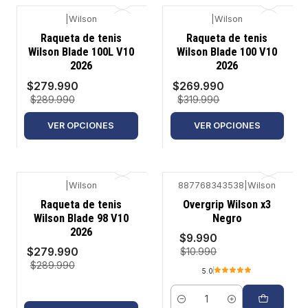
|
Wilson
|
Wilson
-3%
-16%
Raqueta de tenis
Raqueta de tenis
Wilson Blade 100L V10
Wilson Blade 100 V10
2026
2026
$279.990
$269.990
$289.990
$319.990
VER OPCIONES
VER OPCIONES
|
Wilson
887768343538
|
Wilson
-3%
-9%
Raqueta de tenis
Overgrip Wilson x3
Wilson Blade 98 V10
Negro
2026
$9.990
$279.990
$10.990
$289.990
5.0
Cantidad