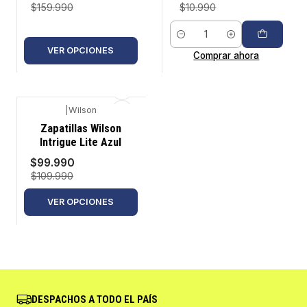
$159.990
$10.990
Cantidad
VER OPCIONES
Comprar ahora
|
Wilson
-9%
Zapatillas Wilson
Intrigue Lite Azul
$99.990
$109.990
VER OPCIONES
DESPACHOS A TODO EL PAÍS