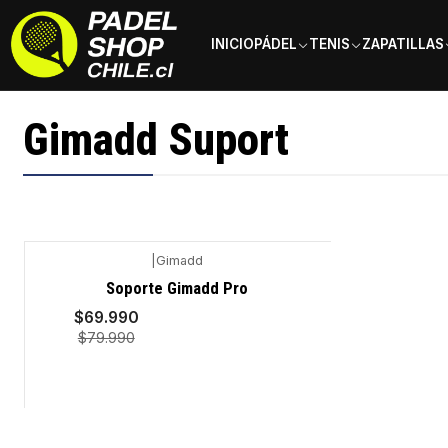
INICIO
PÁDEL
TENIS
ZAPATILLAS
Inicio
Marcas
Gimadd Suport
Gimadd Suport
|
Gimadd
-13%
Soporte Gimadd Pro
$69.990
Agotado
$79.990
VER DETALLES