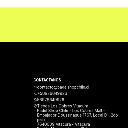
CONTÁCTANOS
contacto@padelshopchile.cl
+56976649926
56976649926
s
Tienda Los Cobres Vitacura
Padel Shop Chile - Los Cobres Mall -
Embajador Doussinague 1767, Local D1, 2do
piso
7640609 Vitacura - Vitacura