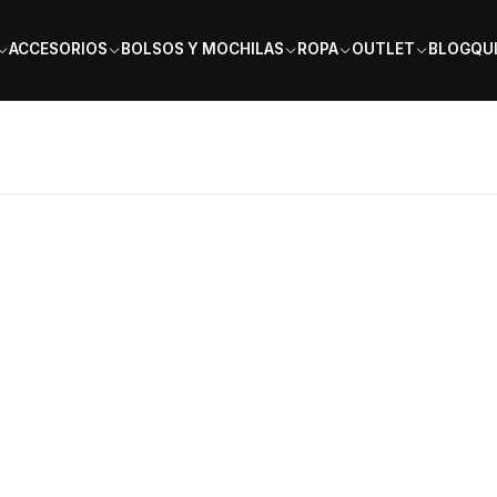
PAGA EN 6 CUOTAS SIN INTERÉS
ACCESORIOS
BOLSOS Y MOCHILAS
ROPA
OUTLET
BLOG
QU