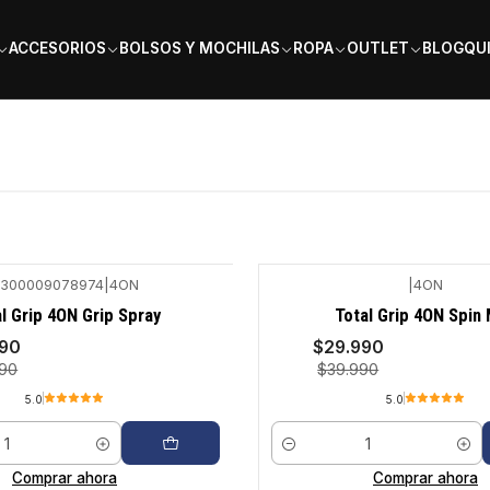
PAGA EN 6 CUOTAS SIN INTERÉS
ACCESORIOS
BOLSOS Y MOCHILAS
ROPA
OUTLET
BLOG
QU
300009078974
|
4ON
|
4ON
-25%
l Grip 4ON Grip Spray
Total Grip 4ON Spin
990
$29.990
990
$39.990
5.0
5.0
Cantidad
Comprar ahora
Comprar ahora