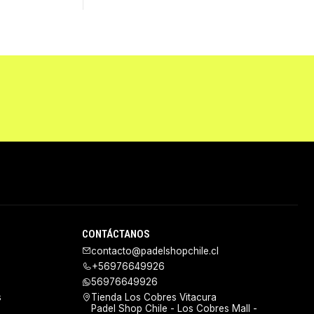
CONTÁCTANOS
contacto@padelshopchile.cl
+56976649926
56976649926
s
Tienda Los Cobres Vitacura
Padel Shop Chile - Los Cobres Mall -