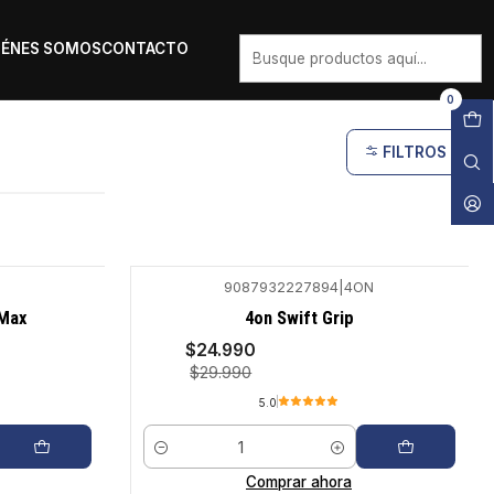
IÉNES SOMOS
CONTACTO
0
FILTROS
9087932227894
|
4ON
-17%
 Max
4on Swift Grip
$24.990
$29.990
5.0
Cantidad
Comprar ahora