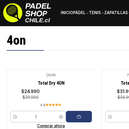
INICIO
PÁDEL
TENIS
ZAPATILLAS
Inicio
Marcas
4on
4on
|
4ON
7
-17%
-9%
Total Dry 4ON
Tota
$24.990
$31.
$29.990
$34.
5.0
Cantidad
Cantidad
Comprar ahora