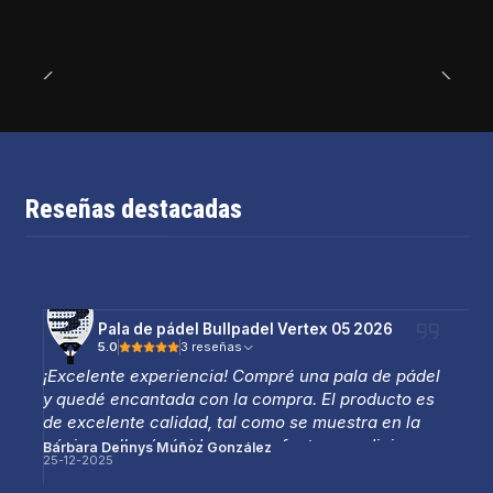
Reseñas destacadas
Pala de pádel Bullpadel Vertex 05 2026
5.0
3 reseñas
¡Excelente experiencia! Compré una pala de pádel
y quedé encantada con la compra. El producto es
de excelente calidad, tal como se muestra en la
página, y llegó rápido y en perfectas condiciones.
Bárbara Dennys Muñoz González
25-12-2025
La atención fue muy amable y profesional, lo que
hizo que todo el proceso fuera aún mejor.