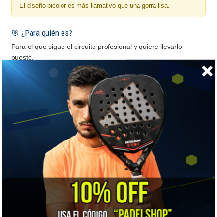
El diseño bicolor es más llamativo que una gorra lisa.
🎯 ¿Para quién es?
Para el que sigue el circuito profesional y quiere llevarlo
puesto.
🧢 Gorro o visera: cuál te conviene
Los dos sacan el sol de los ojos. La diferencia está en
qué haces con el calor
.
Gorro
Cubre la coronilla, así que protege más del sol. Guarda
algo más de calor arriba.
Visera
Deja la cabeza al aire y disipa mejor el calor, pero no
protege la coronilla.