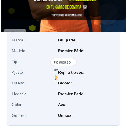
📋 Ficha técnica
Marca
Bullpadel
Modelo
Premier Pádel
Tipo
Gorro
POWERED
BY
Ajuste
Rejilla trasera
Diseño
Bicolor
Licencia
Premier Padel
Color
Azul
Género
Unisex