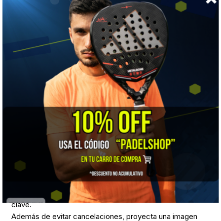
• Esfuerzo mínimo: no requiere tanta fuerza ni personal
como los métodos manuales. Una sola persona puede
operarla sin complicaciones.
• Resultados consistentes: no depende de factores
externos como el sol o el viento. Funciona igual de bien de
día, de noche o en espacios cubiertos.
Estas ventajas convierten al Bowdry en una inversión
práctica para cualquier club que quiera mantener su
actividad operativa sin interrupciones innecesarias.
⸻
¿Cuándo conviene tener un Bowdry en el club?
Si tu club cuenta con pistas al aire libre o semicubiertas,
incorporar una máquina Bowdry puede ser una decisión
clave.
Además de evitar cancelaciones, proyecta una imagen