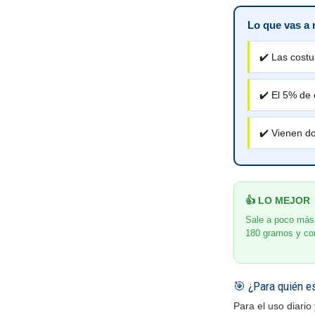
Lo que vas a 
✔️ Las costu
✔️ El 5% de 
✔️ Vienen d
👍 LO MEJOR
Sale a poco más 
180 gramos y con
🎯 ¿Para quién e
Para el uso diario