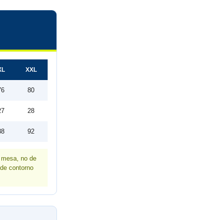
XL
XXL
76
80
27
28
88
92
a mesa, no de
 de contorno