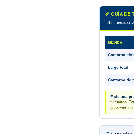
📏 GUÍA DE
Tilki · medidas 
MEDIDA
Contorno cint
Largo total
Contorno de 
Mide una pre
tu cuerpo. To
ya vienen dup