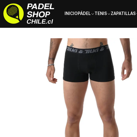
INICIO
PÁDEL
TENIS
ZAPATILLAS
Inicio
Ropa
Hombre
Ropa Interior
Boxer Tilki Temel Multicolor