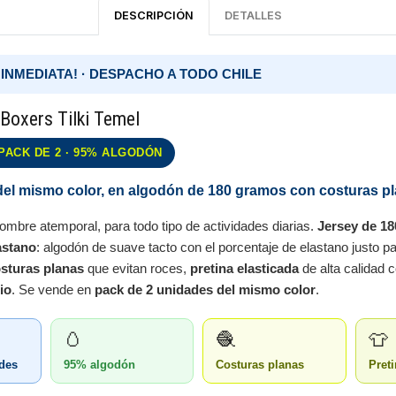
DESCRIPCIÓN
DETALLES
 INMEDIATA! · DESPACHO A TODO CHILE
Boxers Tilki Temel
PACK DE 2 · 95% ALGODÓN
el mismo color, en algodón de 180 gramos con costuras pl
hombre atemporal, para todo tipo de actividades diarias.
Jersey de 18
astano
: algodón de suave tacto con el porcentaje de elastano justo pa
sturas planas
que evitan roces,
pretina elasticada
de alta calidad c
io
. Se vende en
pack de 2 unidades del mismo color
.
🥚
🧶
👕
des
95% algodón
Costuras planas
Pret