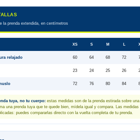
 TALLAS
de la prenda extendida, en centímetros
XS
S
M
L
ura relajado
60
64
68
72
23
24
25
26
muslo
72
76
80
84
nda tuya, no tu cuerpo:
estas medidas son de la prenda estirada sobre un
ma una prenda tuya que te quede bien, mídela igual y compara. Las medidas
licadas: puedes compararlas directo con la vuelta completa de tu prenda.