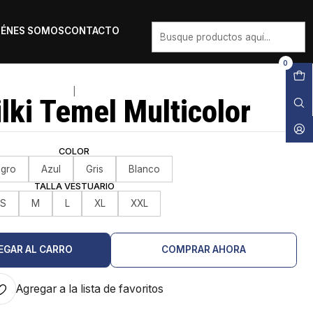
IÉNES SOMOS
CONTACTO
0
|
lki Temel Multicolor
COLOR
gro
Azul
Gris
Blanco
TALLA VESTUARIO
S
M
L
XL
XXL
EGAR AL CARRO
COMPRAR AHORA
Agregar a la lista de favoritos