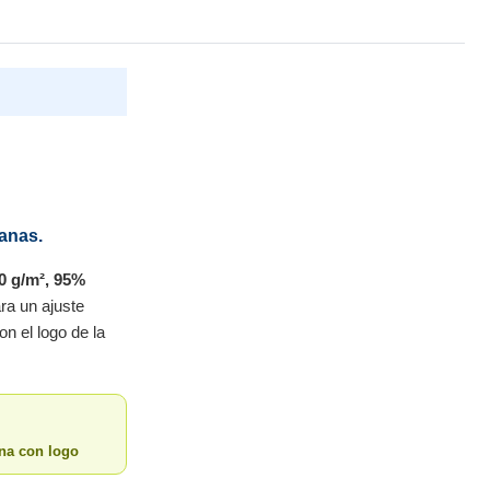
anas.
0 g/m², 95%
ra un ajuste
on el logo de la
ina con logo