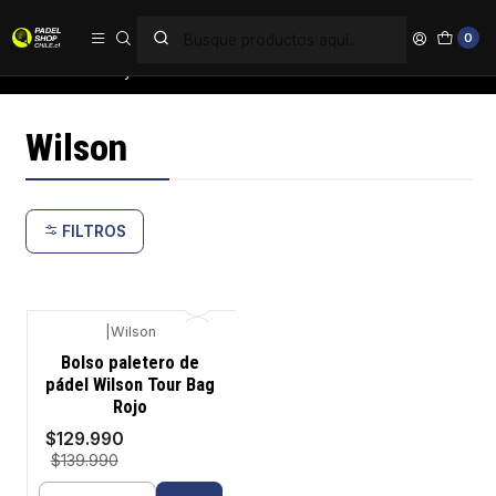
PAGA EN 6 CUOTAS SIN INTERÉS
0
Inicio
Bolsos y Mochilas
Wilson
Wilson
FILTROS
|
Wilson
-7%
Bolso paletero de
pádel Wilson Tour Bag
Rojo
$129.990
$139.990