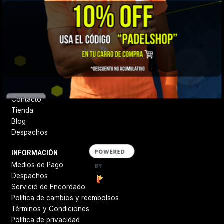
¡Bienvenidos a Padel Shop Chile! Encuentra todos los productos
de las mejores marcas a nivel mundial. Si tienes alguna duda,
escríbenos al whatsapp y te vamos guiando.
Síguenos
DESTACADOS
Quiénes somos
Contacto
Tienda
Blog
Despachos
POWERED
INFORMACIÓN
Medios de Pago
BY
Despachos
Servicio de Encordado
Politica de cambios y reembolsos
Términos y Condiciones
Política de privacidad