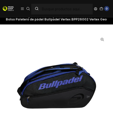
PAGA EN 6 CUOTAS SIN INTERÉS
0
Inicio
Bolsos y Mochilas
Bullpadel
Bolso Paletero de pádel Bullpadel Vertex BPP26002 Vertex Geo