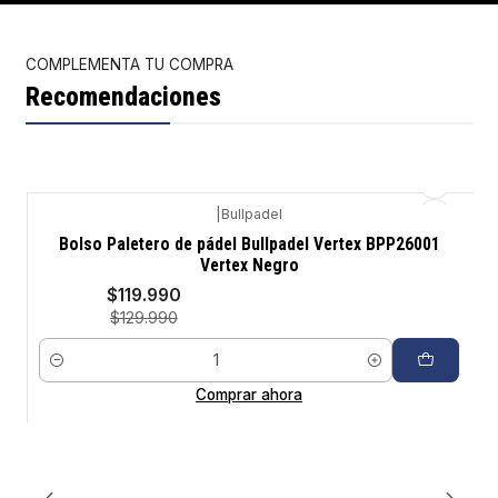
COMPLEMENTA TU COMPRA
Recomendaciones
|
Bullpadel
-8%
Bolso Paletero de pádel Bullpadel Vertex BPP26001
Vertex Negro
$119.990
$129.990
Cantidad
Comprar ahora