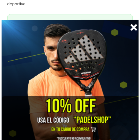
deportiva.
👍 LO MEJOR
Trae térmico y compartimento ventilado de zapatillas. Es la
combinación que realmente marca diferencia en el uso diario.
⚠️ A TENER EN CUENTA
Es de los grandes. Si solo vas a entrenar dos veces por
semana, quizá cargues más volumen del necesario.
🎯 ¿Para quién es?
Para el jugador regular que entrena varias veces por semana y
quiere llevar todo ordenado en un solo bolso.
📋 Ficha técnica
Marca
Bullpadel