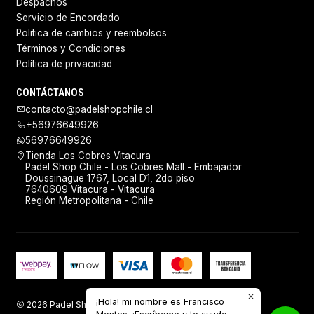
Despachos
Servicio de Encordado
Politica de cambios y reembolsos
Términos y Condiciones
Política de privacidad
CONTÁCTANOS
contacto@padelshopchile.cl
+56976649926
56976649926
Tienda Los Cobres Vitacura
Padel Shop Chile - Los Cobres Mall - Embajador
Doussinague 1767, Local D1, 2do piso
7640609 Vitacura - Vitacura
Región Metropolitana - Chile
¡Hola! mi nombre es Francisco
2026 Padel Shop Chile.