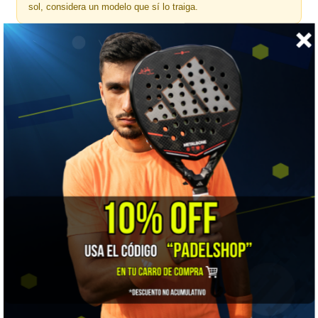
sol, considera un modelo que sí lo traiga.
🎯 ¿Para quién es?
Para el jugador regular que entrena varias veces por semana y
quiere llevar todo ordenado en un solo bolso.
📋 Ficha técnica
Marca
Babolat
Tipo
Paletero
Deporte
Pádel
Capacidad
2 palas
Volumen
35 litros
Medidas
49 x 26 x 30 cm