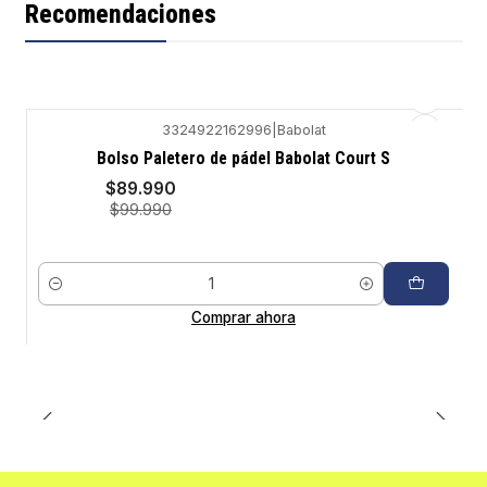
Recomendaciones
3324922162996
|
Babolat
-10%
Bolso Paletero de pádel Babolat Court S
$89.990
$99.990
Cantidad
Comprar ahora